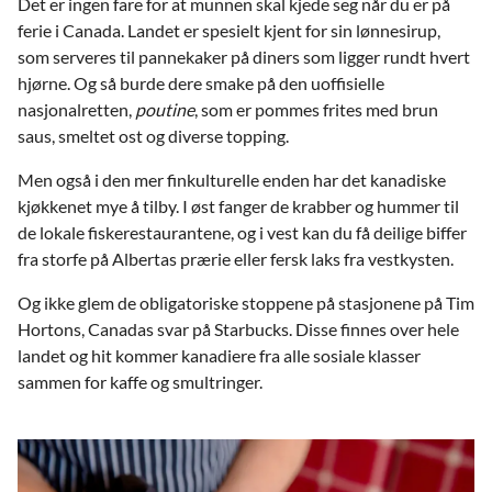
Det er ingen fare for at munnen skal kjede seg når du er på
ferie i Canada. Landet er spesielt kjent for sin lønnesirup,
som serveres til pannekaker på diners som ligger rundt hvert
hjørne. Og så burde dere smake på den uoffisielle
nasjonalretten,
poutine
, som er pommes frites med brun
saus, smeltet ost og diverse topping.
Men også i den mer finkulturelle enden har det kanadiske
kjøkkenet mye å tilby. I øst fanger de krabber og hummer til
de lokale fiskerestaurantene, og i vest kan du få deilige biffer
fra storfe på Albertas prærie eller fersk laks fra vestkysten.
Og ikke glem de obligatoriske stoppene på stasjonene på Tim
Hortons, Canadas svar på Starbucks. Disse finnes over hele
landet og hit kommer kanadiere fra alle sosiale klasser
sammen for kaffe og smultringer.