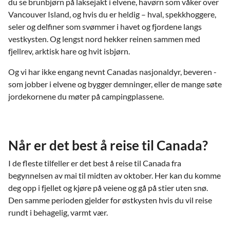
du se brunbjørn på laksejakt i elvene, havørn som våker over
Vancouver Island, og hvis du er heldig – hval, spekkhoggere,
seler og delfiner som svømmer i havet og fjordene langs
vestkysten. Og lengst nord hekker reinen sammen med
fjellrev, arktisk hare og hvit isbjørn.
Og vi har ikke engang nevnt Canadas nasjonaldyr, beveren -
som jobber i elvene og bygger demninger, eller de mange søte
jordekornene du møter på campingplassene.
Når er det best å reise til Canada?
I de fleste tilfeller er det best å reise til Canada fra
begynnelsen av mai til midten av oktober. Her kan du komme
deg opp i fjellet og kjøre på veiene og gå på stier uten snø.
Den samme perioden gjelder for østkysten hvis du vil reise
rundt i behagelig, varmt vær.