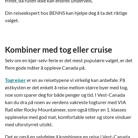
frihet, da ruten ikke kan endres underveis.
Din reiseekspert hos BENNS kan hjelpe deg å ta det riktige
valget.
Kombiner med tog eller cruise
Selv om en kjør-selv-ferie er det mest populære valget, er det
flere gode måter å oppleve Canada på.
Togreiser
er en av reisetypene vi virkelig kan anbefale. På
østkysten er det enkelt å reise mellom større byer med tog,
noe som sparer deg for både penger og tid. I Vest-Canada
kan du dra på noen av verdens vakreste togturer med VIA
Rail eller Rocky Mountaineer, som også tilbyr en 1. klasses
opplevelse med god mat, komfortable seter og store vinduer
med uforstyrret utsikt.
Det er også en selvfølge å kombinere en reise i Vest-Canada