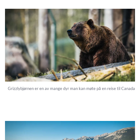
Grizzlybjørnen er en av mange dyr man kan møte på en reise til Canada