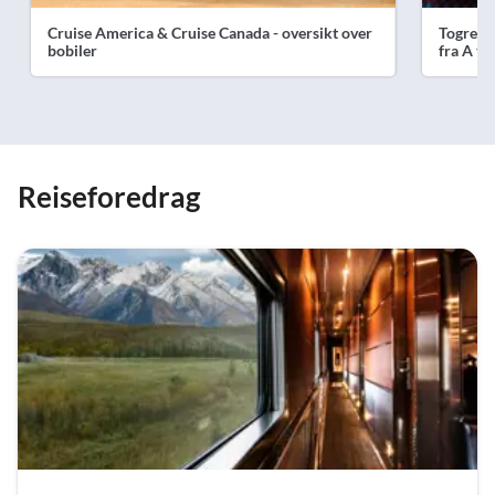
Cruise America & Cruise Canada - oversikt over
Togreise
bobiler
fra A til
Reiseforedrag