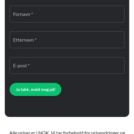
Fornavn *
Etternavn *
E-post *
Ja takk, meld meg på!
Alle priser er i NOK. Vi tar forbehold for prisendringer og