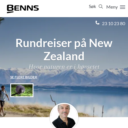
Søk
Meny
Lukk
23 10 23 80
Rundreiser på New
Vis resultater for:
Alle
Feriereiser
Zealand
Hvor naturen er i høysetet
SE FLERE BILDER