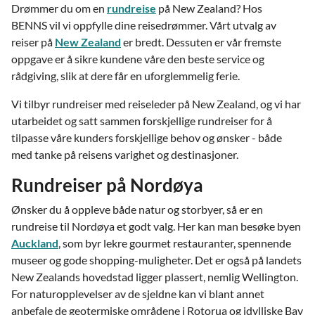
Drømmer du om en
rundreise
på New Zealand? Hos
BENNS vil vi oppfylle dine reisedrømmer. Vårt utvalg av
reiser på
New Zealand
er bredt. Dessuten er vår fremste
oppgave er å sikre kundene våre den beste service og
rådgiving, slik at dere får en uforglemmelig ferie.
Vi tilbyr rundreiser med reiseleder på New Zealand, og vi har
utarbeidet og satt sammen forskjellige rundreiser for å
tilpasse våre kunders forskjellige behov og ønsker - både
med tanke på reisens varighet og destinasjoner.
Rundreiser på Nordøya
Ønsker du å oppleve både natur og storbyer, så er en
rundreise til Nordøya et godt valg. Her kan man besøke byen
Auckland
, som byr lekre gourmet restauranter, spennende
museer og gode shopping-muligheter. Det er også på landets
New Zealands hovedstad ligger plassert, nemlig Wellington.
For naturopplevelser av de sjeldne kan vi blant annet
anbefale de geotermiske områdene i Rotorua og idylliske Bay