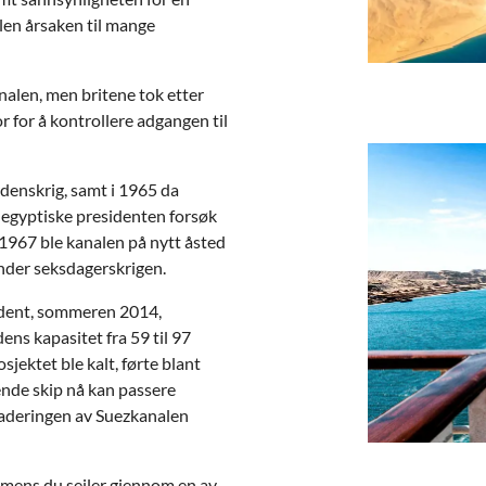
alen årsaken til mange
alen, men britene tok etter
r for å kontrollere adgangen til
denskrig, samt i 1965 da
n egyptiske presidenten forsøk
 1967 ble kanalen på nytt åsted
under seksdagerskrigen.
sident, sommeren 2014,
ens kapasitet fra 59 til 97
jektet ble kalt, førte blant
ående skip nå kan passere
raderingen av Suezkanalen
 mens du seiler gjennom en av