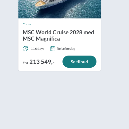
Cruise
MSC World Cruise 2028 med
MSC Magnifica
116 days
Reiseforslag
213 549,-
Se tilbud
Fra