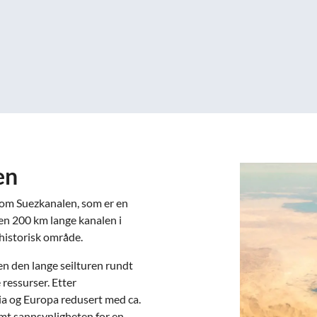
en
om Suezkanalen, som er en
en 200 km lange kanalen i
historisk område.
en den lange seilturen rundt
 ressurser. Etter
sia og Europa redusert med ca.
amt sannsynligheten for en