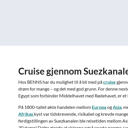
Cruise gjennom Suezkanal
Hos BENNS har du mulighet til å bli med på
cruise
gjenn
drøm for mange – og det med god grunn. For denne nest
Egypt som forbinder Middelhavet med Rødehavet, er et 
På 1800-tallet økte handelen mellom
Europa
og
Asia
, m
Afrikas
kyst var tidskrevende, risikabel og krevde mange
ferdigstillingen av Suezkanalen ble reisetiden mellom A
30 dager! Dette gjorde at skipene også sparte penger, s