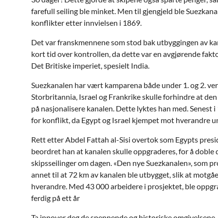
farefull seiling ble minket. Men til gjengjeld ble Suezkan
konflikter etter innvielsen i 1869.
Det var franskmennene som stod bak utbyggingen av kan
kort tid over kontrollen, da dette var en avgjørende fakto
Det Britiske imperiet, spesielt India.
Suezkanalen har vært kamparena både under 1. og 2. ver
Storbritannia, Israel og Frankrike skulle forhindre at de
på nasjonalisere kanalen. Dette lyktes han med. Senest i
for konflikt, da Egypt og Israel kjempet mot hverandre 
Rett etter Abdel Fattah al-Sisi overtok som Egypts pre
beordret han at kanalen skulle oppgraderes, for å doble d
skipsseilinger om dagen. «Den nye Suezkanalen», som pros
annet til at 72 km av kanalen ble utbygget, slik at motg
hverandre. Med 43 000 arbeidere i prosjektet, ble oppg
ferdig på ett år
Ta innover deg de spennende og historiske omgivelsene,