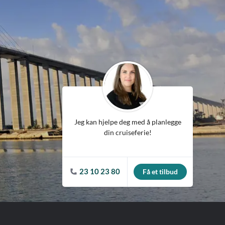
ean
Jeg kan hjelpe deg med å planlegge
din cruiseferie!
23 10 23 80
Få et tilbud