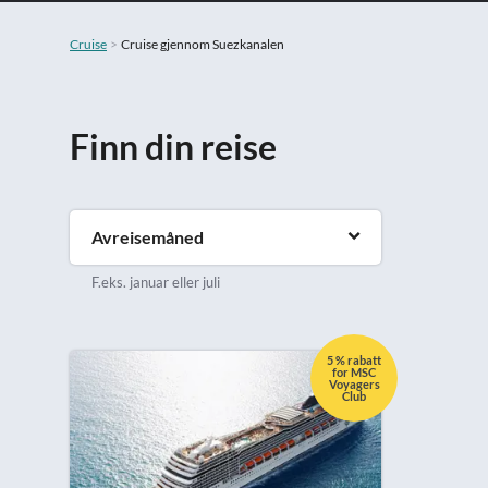
Cruise
Cruise gjennom Suezkanalen
Finn din reise
Avreisemåned
F.eks. januar eller juli
5 % rabatt
for MSC
Voyagers
Club