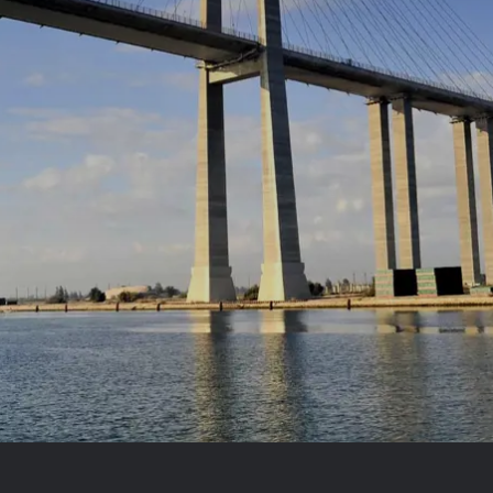
Royal Caribb
VIVA Cruises
rika