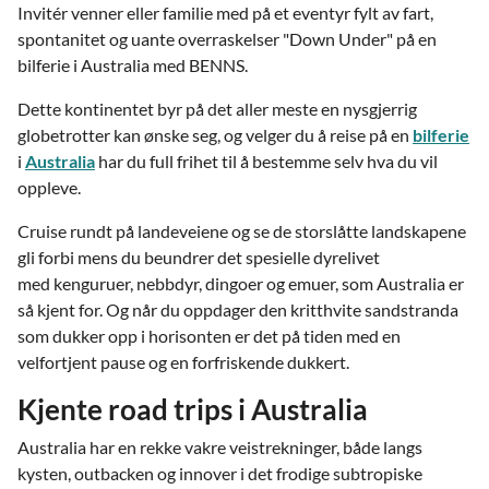
Invitér venner eller familie med på et eventyr fylt av fart,
spontanitet og uante overraskelser "Down Under" på en
bilferie i Australia med BENNS.
Dette kontinentet byr på det aller meste en nysgjerrig
globetrotter kan ønske seg, og velger du å reise på en
bilferie
i
Australia
har du full frihet til å bestemme selv hva du vil
oppleve.
Cruise rundt på landeveiene og se de storslåtte landskapene
gli forbi mens du beundrer det spesielle dyrelivet
med kenguruer, nebbdyr, dingoer og emuer, som Australia er
så kjent for. Og når du oppdager den kritthvite sandstranda
som dukker opp i horisonten er det på tiden med en
velfortjent pause og en forfriskende dukkert.
Kjente road trips i Australia
Australia har en rekke vakre veistrekninger, både langs
kysten, outbacken og innover i det frodige subtropiske