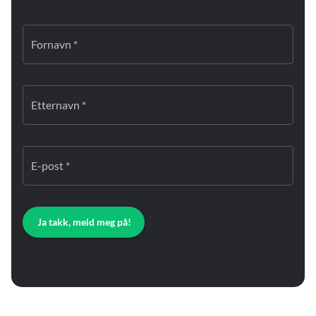
Fornavn *
Etternavn *
E-post *
Ja takk, meld meg på!