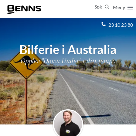
Søk
Meny
Lukk
23 10 23 80
Vis resultater for:
Alle
Feriereiser
Bilferie i Australia
Opplev "Down Under" i ditt tempo