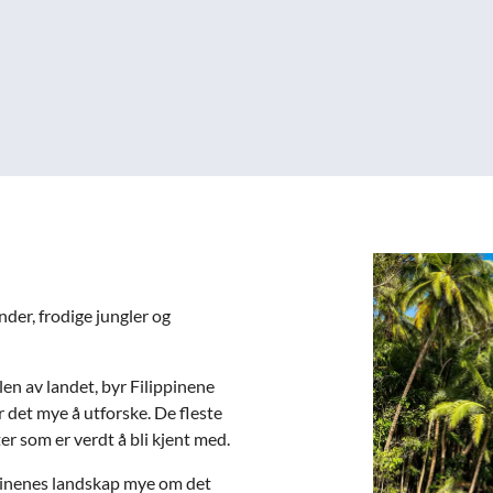
nder, frodige jungler og
en av landet, byr Filippinene
r det mye å utforske. De fleste
r som er verdt å bli kjent med.
ppinenes landskap mye om det