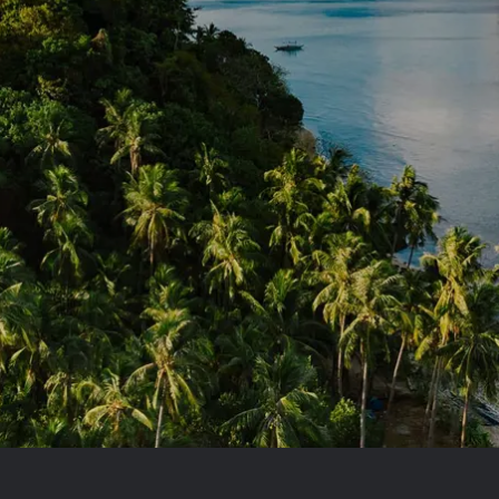
Royal Caribb
VIVA Cruises
rika