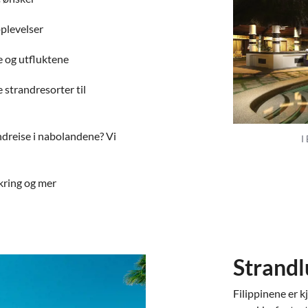
pplevelser
e og utfluktene
 strandresorter til
ndreise i nabolandene? Vi
I
kring og mer
Strandl
Filippinene er k