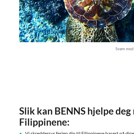
Svøm med h
Slik kan BENNS hjelpe deg 
Filippinene:
Vi skreddersyr ferien din til Filippinene basert på din