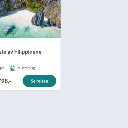
ste av Filippinene
ger
Reiseforslag
798,-
Se reisen