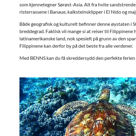
som kjennetegner Sørøst-Asia. Alt fra hvite sandstrender 
risterrassene i Banaue, kalksteinsklipper i El Nido og ma
Både geografisk og kulturelt befinner denne øystaten i St
breddegrad. Faktisk vil mange si at reiser til Filippinene ha
latinamerikanske land, nok spesielt på grunn av den span
Filippinene kan derfor by på det beste fra alle verdener.
Med BENNS kan du få skreddersydd den perfekte ferien ti