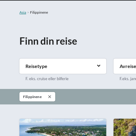
Asia
Filippinene
Finn din reise
Reisetype
Avreis
F. eks. cruise eller bilferie
F.eks. jan
Filippinene‎