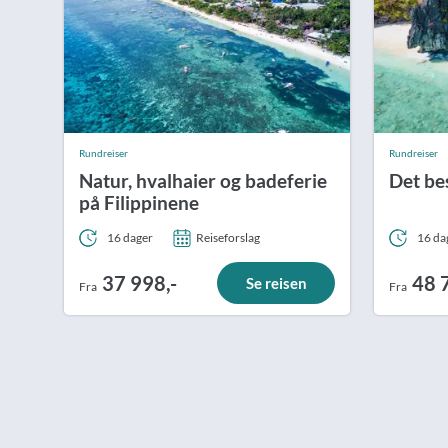
Rundreiser
Rundreiser
Natur, hvalhaier og badeferie
Det be
på Filippinene
16 dager
Reiseforslag
16 da
37 998,-
48 
Se reisen
Fra
Fra