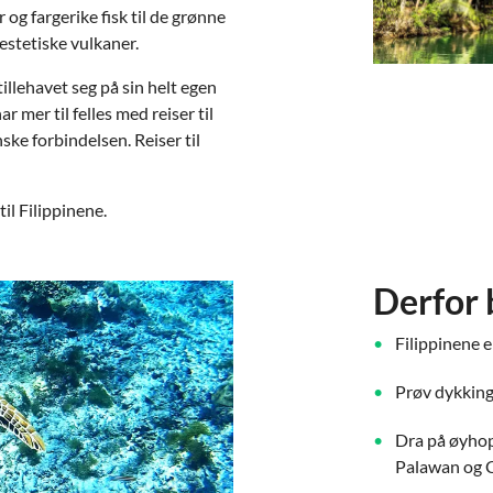
og fargerike fisk til de grønne
jestetiske vulkaner.
illehavet seg på sin helt egen
r mer til felles med reiser til
ske forbindelsen. Reiser til
l Filippinene.
Derfor b
Filippinene e
Prøv dykking 
Dra på øyhop
Palawan og 