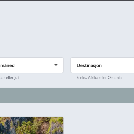
emåned
Destinasjon
uar eller juli
F. eks. Afrika eller Oseania