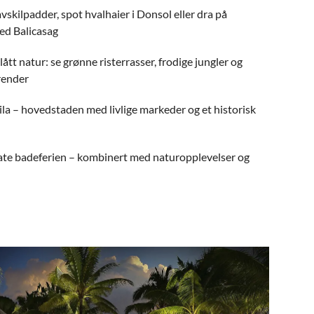
skilpadder, spot hvalhaier i Donsol eller dra på
ved Balicasag
ått natur: se grønne risterrasser, frodige jungler og
render
la – hovedstaden med livlige markeder og et historisk
ate badeferien – kombinert med naturopplevelser og