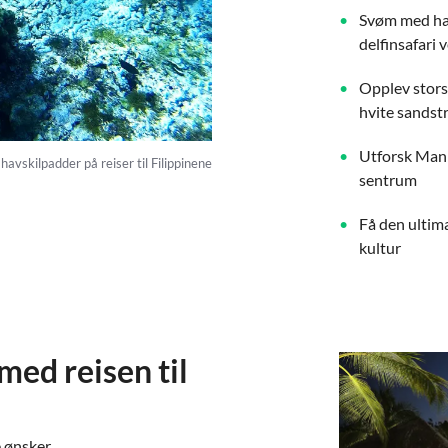
Svøm med hav
delfinsafari 
Opplev storsl
hvite sandst
Utforsk Mani
avskilpadder på reiser til Filippinene
sentrum
Få den ultim
kultur
med reisen til
e ønsker