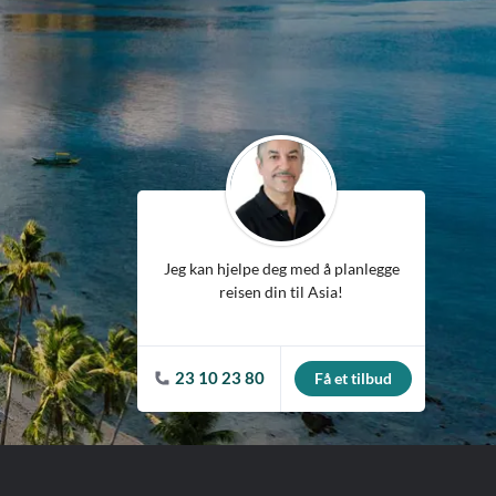
ean
Jeg kan hjelpe deg med å planlegge
reisen din til Asia!
23 10 23 80
Få et tilbud