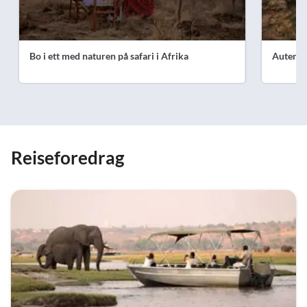
Bo i ett med naturen på safari i Afrika
Autenti
Reiseforedrag