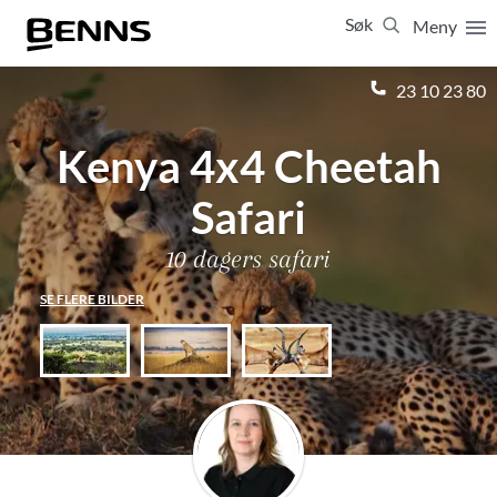
Søk
Meny
Lukk
23 10 23 80
Kenya 4x4 Cheetah
Vis resultater for:
Alle
Feriereiser
Safari
10 dagers safari
SE FLERE BILDER