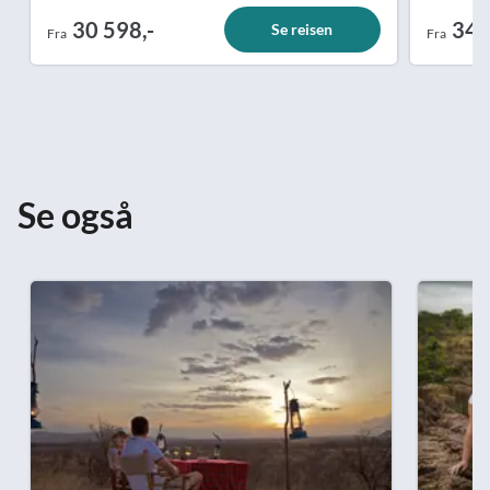
30 598,-
34 
Se reisen
Fra
Fra
Se også