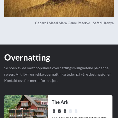
Gepard i Masai Mara Game Reserve - Safari i Kenya
Overnatting
Se noen av de mest populære overnattingsmulighetene på denne
reisen. Vi tilbyr en rekke overnattingssteder på våre destinasjoner.
Kontakt oss for mer informasjon.
The Ark
The Ark er en hyggelig safarilodge