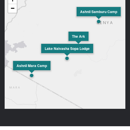
−
Ashnil Samburu Camp
The Ark
Lake Naivasha Sopa Lodge
Ashnil Mara Camp