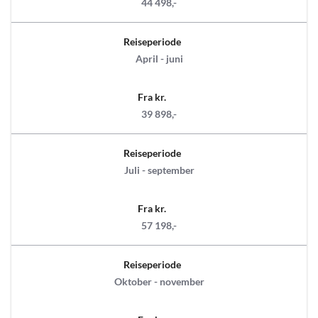
44 498,-
Reiseperiode
April - juni
Fra kr.
39 898,-
Reiseperiode
Juli - september
Fra kr.
57 198,-
Reiseperiode
Oktober - november