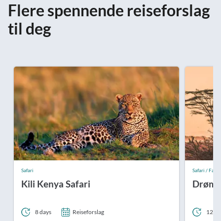
Flere spennende reiseforslag
til deg
Safari
Safari / Fast p
Kili Kenya Safari
Drømme
8 days
Reiseforslag
12 da