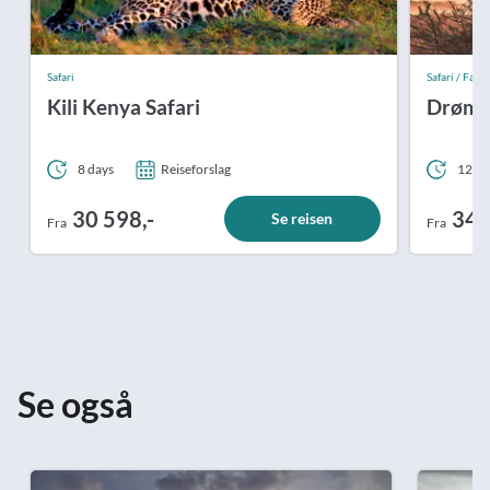
Safari
Safari / Fast p
Kili Kenya Safari
Drømme
8 days
Reiseforslag
12 da
30 598,-
34 
Se reisen
Fra
Fra
Se også