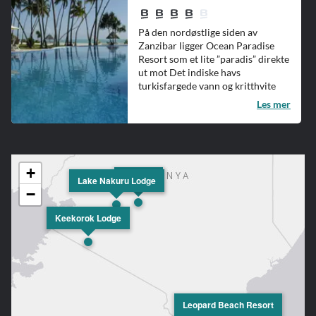
På den nordøstlige siden av
Zanzibar ligger Ocean Paradise
Resort som et lite ”paradis” direkte
ut mot Det indiske havs
turkisfargede vann og kritthvite
stre...
Les mer
+
The Ark
Lake Nakuru Lodge
−
Keekorok Lodge
Leopard Beach Resort