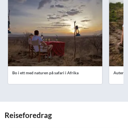
Bo i ett med naturen på safari i Afrika
Autenti
Reiseforedrag