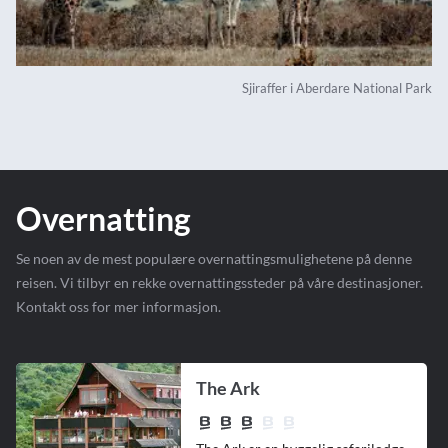
Sjiraffer i Aberdare National Park
Overnatting
Se noen av de mest populære overnattingsmulighetene på denne
reisen. Vi tilbyr en rekke overnattingssteder på våre destinasjoner.
Kontakt oss for mer informasjon.
The Ark