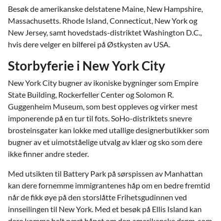
Besøk de amerikanske delstatene Maine, New Hampshire,
Massachusetts. Rhode Island, Connecticut, New York og
New Jersey, samt hovedstads-distriktet Washington D.C.,
hvis dere velger en bilferei på Østkysten av USA.
Storbyferie i New York City
New York City bugner av ikoniske bygninger som Empire
State Building, Rockerfeller Center og Solomon R.
Guggenheim Museum, som best oppleves og virker mest
imponerende på en tur til fots. SoHo-distriktets snevre
brosteinsgater kan lokke med utallige designerbutikker som
bugner av et uimotståelige utvalg av klær og sko som dere
ikke finner andre steder.
Med utsikten til Battery Park på sørspissen av Manhattan
kan dere fornemme immigrantenes håp om en bedre fremtid
når de fikk øye på den storslåtte Frihetsgudinnen ved
innseilingen til New York. Med et besøk på Ellis Island kan
dere komme helt nært håpet om den amerikanske drøm, som