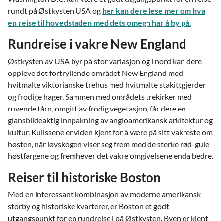
rundt på Østkysten USA og
her kan dere lese mer om hva
en reise til hovedstaden med dets omegn har å by på.
Rundreise i vakre New England
Østkysten av USA byr på stor variasjon og i nord kan dere
oppleve det fortryllende området New England med
hvitmalte viktorianske trehus med hvitmalte stakittgjerder
og frodige hager. Sammen med områdets trekirker med
ruvende tårn, omgitt av frodig vegetasjon, får dere en
glansbildeaktig innpakning av angloamerikansk arkitektur og
kultur. Kulissene er viden kjent for å være på sitt vakreste om
høsten, når løvskogen viser seg frem med de sterke rød-gule
høstfargene og fremhever det vakre omgivelsene enda bedre.
Reiser til historiske Boston
Med en interessant kombinasjon av moderne amerikansk
storby og historiske kvarterer, er Boston et godt
utgangspunkt for en rundreise i på Østkysten. Byen er kjent