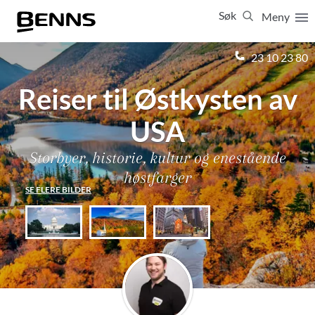
Søk
Meny
Lukk
23 10 23 80
Reiser til Østkysten av
Vis resultater for:
Alle
Feriereiser
USA
Storbyer, historie, kultur og enestående
høstfarger
SE FLERE BILDER