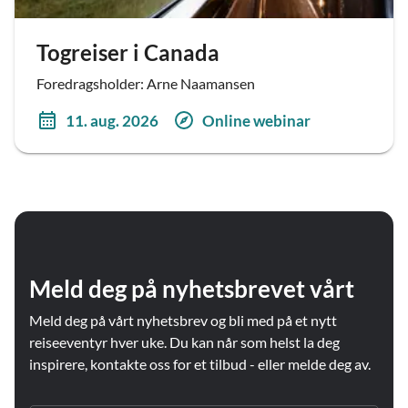
Togreiser i Canada
Foredragsholder: Arne Naamansen
11. aug. 2026
Online webinar
Meld deg på nyhetsbrevet vårt
Meld deg på vårt nyhetsbrev og bli med på et nytt
reiseeventyr hver uke. Du kan når som helst la deg
inspirere, kontakte oss for et tilbud - eller melde deg av.