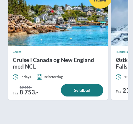
rabatter
Cruise
Rundreiser
Cruise i Canada og New England
Østkys
med NCL
Falls 
7 days
Reiseforslag
12 da
13 666,-
25 
Se tilbud
8 753,-
Fra
Fra