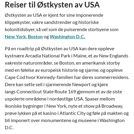
Reiser til Østkysten av USA
Østkysten av USA er kjent for sine imponerende
klippekyster, vakre sandstrender og historiske
kolonitidsbyer, så vel som de pulserende storbyene som
New York
,
Boston
og
Washington D.C.
På en roadtrip på Østkysten av USA kan dere oppleve
kystnære Arcadia National Park i Maine, et av
New Englands
vakreste naturområder, se
Boston
, en amerikansk storby
med en følelse av europeisk historie og sjarme, og oppleve
Cape Cod hvor Kennedy-familien har deres sommerresidens.
Dere kan sette seil i sjarmerende Newport og kjøre
langs Connecticut State Route 169 gjennom et av de siste
uspolerte områdene i nordøstlige USA. Spaser mellom
ikoniske bygninger i New York, nyte et show på Broadway,
prøve lykken på et kasino i Atlantic City og føle på makten og
bli imponert over monumentene og museene i Washington
D.C.