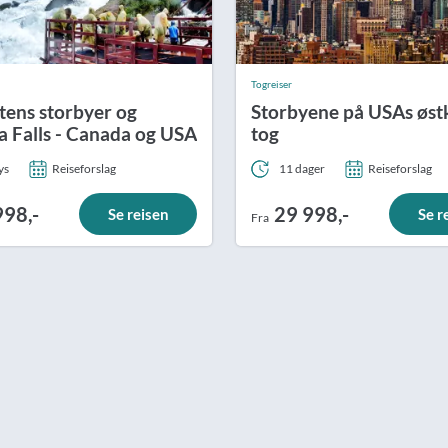
Togreiser
tens storbyer og
Storbyene på USAs østk
a Falls - Canada og USA
tog
ys
Reiseforslag
11 dager
Reiseforslag
998,-
29 998,-
Se reisen
Se r
Fra