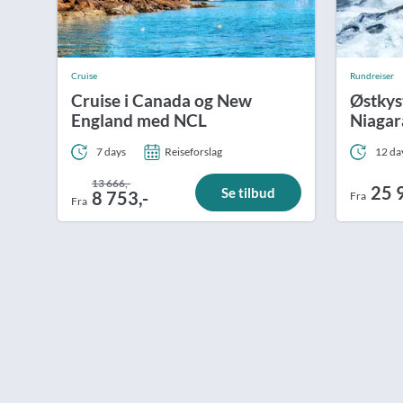
Cruise
Rundreiser
Cruise i Canada og New
Østkys
England med NCL
Niagar
7 days
Reiseforslag
12 da
13 666,-
25 
Se tilbud
8 753,-
Fra
Fra