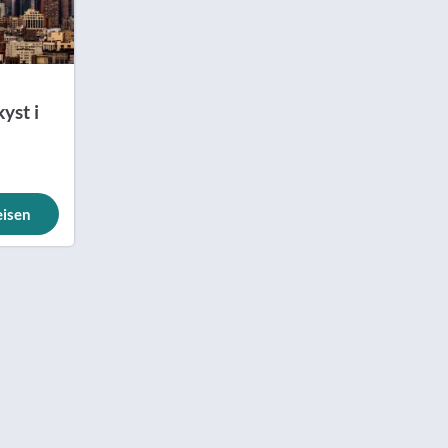
yst i
eisen