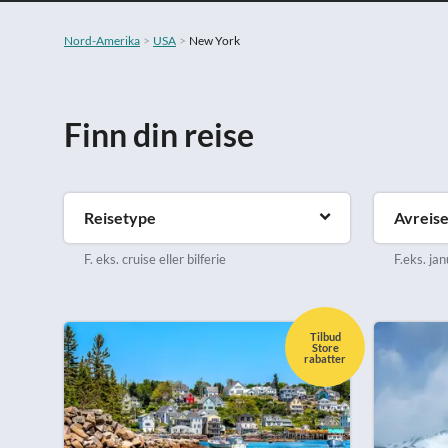
Nord-Amerika
USA
New York
Finn din reise
Reisetype
Avreis
F. eks. cruise eller bilferie
F.eks. jan
Tilbud
Store
rabatter