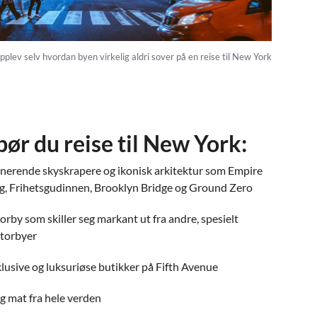
pplev selv hvordan byen virkelig aldri sover på en reise til New York
bør du reise til New York:
erende skyskrapere og ikonisk arkitektur som Empire
ng, Frihetsgudinnen, Brooklyn Bridge og Ground Zero
orby som skiller seg markant ut fra andre, spesielt
storbyer
klusive og luksuriøse butikker på Fifth Avenue
ig mat fra hele verden