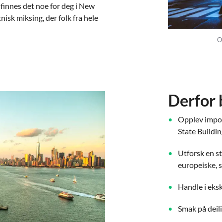
 finnes det noe for deg i New
nisk miksing, der folk fra hele
O
Derfor 
Opplev impon
State Buildi
Utforsk en st
europeiske, 
Handle i eks
Smak på deil