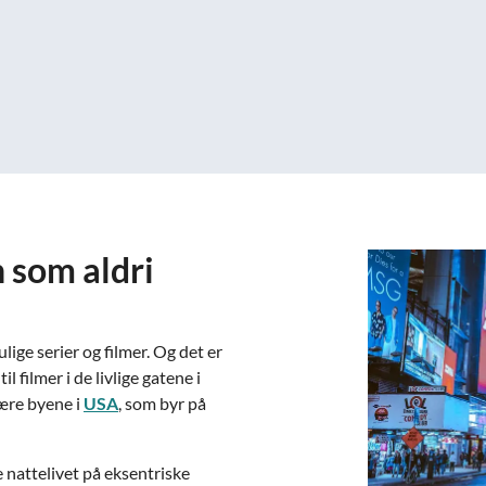
 som aldri
ge serier og filmer. Og det er
l filmer i de livlige gatene i
ære byene i
USA
, som byr på
e nattelivet på eksentriske