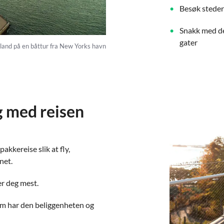
Besøk steder 
Snakk med de
gater
sland på en båttur fra New Yorks havn
g med reisen
kkereise slik at fly,
net.
er deg mest.
 som har den beliggenheten og