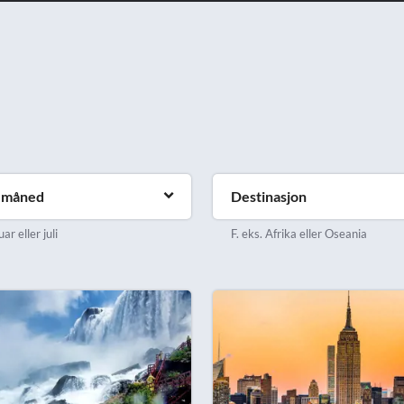
emåned
Destinasjon
uar eller juli
F. eks. Afrika eller Oseania