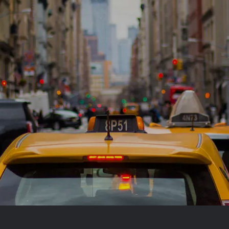
Royal Caribb
VIVA Cruises
rika