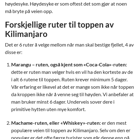
høydesyke. Høydesyke er som oftest det som gjør at noen
må bryte på veien opp.
Forskjellige ruter til toppen av
Kilimanjaro
Det er 6 ruter å velge mellom når man skal bestige fjellet, 4 av
disse er:
Marangu – ruten, også kjent som «Coca-Cola»-ruten:
dette er ruten man velger hvis en vil ha den korteste av de
i alt 6 rutene til toppen. Ruten krever minimum 5 dager.
Vår erfaring er likevel at det er mange som ikke når toppen
da kroppen ikke når å venne seg til høyden. Vi anbefaler at
man bruker minst 6 dager. Underveis sover dere i
primitive hytten uten mye komfort.
Machame-ruten, eller «Whiskey»-ruten:
er den mest
populære veien til toppen av Kilimanjaro. Selv om den er
populær er det ofte færre turister som går denne enn på