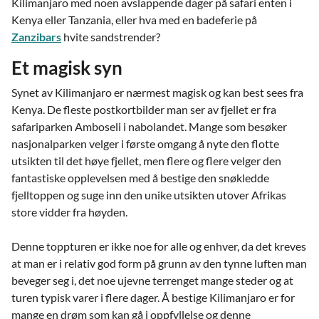
Kilimanjaro med noen avslappende dager på safari enten i
Kenya eller Tanzania, eller hva med en badeferie på
Zanzibars
hvite sandstrender?
Et magisk syn
Synet av Kilimanjaro er nærmest magisk og kan best sees fra
Kenya. De fleste postkortbilder man ser av fjellet er fra
safariparken Amboseli i nabolandet. Mange som besøker
nasjonalparken velger i første omgang å nyte den flotte
utsikten til det høye fjellet, men flere og flere velger den
fantastiske opplevelsen med å bestige den snøkledde
fjelltoppen og suge inn den unike utsikten utover Afrikas
store vidder fra høyden.
Denne toppturen er ikke noe for alle og enhver, da det kreves
at man er i relativ god form på grunn av den tynne luften man
beveger seg i, det noe ujevne terrenget mange steder og at
turen typisk varer i flere dager. Å bestige Kilimanjaro er for
mange en drøm som kan gå i oppfyllelse og denne