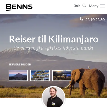
Søk
Meny
Lukk
23 10 23 80
Vis resultater for:
Alle
Feriereiser
Reiser til Kilimanjaro
Se verden fra Afrikas høyeste punkt
SE FLERE BILDER