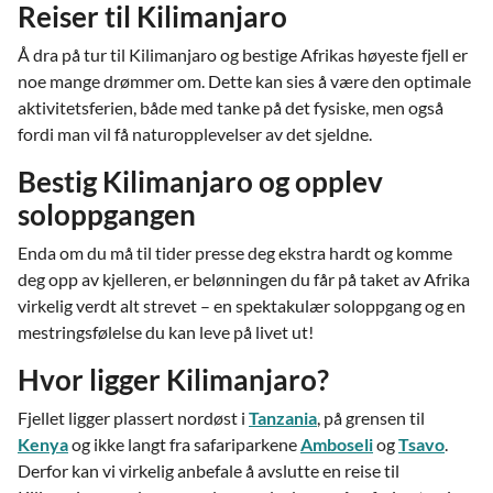
Reiser til Kilimanjaro
Å dra på tur til Kilimanjaro og bestige Afrikas høyeste fjell er
noe mange drømmer om. Dette kan sies å være den optimale
aktivitetsferien, både med tanke på det fysiske, men også
fordi man vil få naturopplevelser av det sjeldne.
Bestig Kilimanjaro og opplev
soloppgangen
Enda om du må til tider presse deg ekstra hardt og komme
deg opp av kjelleren, er belønningen du får på taket av Afrika
virkelig verdt alt strevet – en spektakulær soloppgang og en
mestringsfølelse du kan leve på livet ut!
Hvor ligger Kilimanjaro?
Fjellet ligger plassert nordøst i
Tanzania
, på grensen til
Kenya
og ikke langt fra safariparkene
Amboseli
og
Tsavo
.
Derfor kan vi virkelig anbefale å avslutte en reise til