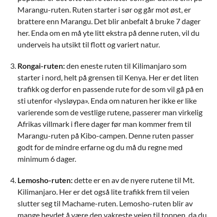
Marangu-ruten. Ruten starter i sør og går mot øst, er
brattere enn Marangu. Det blir anbefalt å bruke 7 dager
her. Enda om en må yte litt ekstra på denne ruten, vil du
underveis ha utsikt til flott og variert natur.
Rongai-ruten:
den eneste ruten til Kilimanjaro som
starter i nord, helt på grensen til Kenya. Her er det liten
trafikk og derfor en passende rute for de som vil gå på en
sti utenfor «lysløypa». Enda om naturen her ikke er like
varierende som de vestlige rutene, passerer man virkelig
Afrikas villmark i flere dager før man kommer frem til
Marangu-ruten på Kibo-campen. Denne ruten passer
godt for de mindre erfarne og du må du regne med
minimum 6 dager.
Lemosho-ruten:
dette er en av de nyere rutene til Mt.
Kilimanjaro. Her er det også lite trafikk frem til veien
slutter seg til Machame-ruten. Lemosho-ruten blir av
mange hevdet å være den vakreste veien til toppen, da du