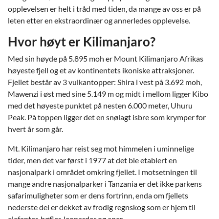
opplevelsen er helt i tråd med tiden, da mange av oss er på
leten etter en ekstraordinær og annerledes opplevelse.
Hvor høyt er Kilimanjaro?
Med sin høyde på 5.895 moh er Mount Kilimanjaro Afrikas
høyeste fjell og et av kontinentets ikoniske attraksjoner.
Fjellet består av 3 vulkantopper: Shira i vest på 3.692 moh,
Mawenzi i øst med sine 5.149 m og midt i mellom ligger Kibo
med det høyeste punktet på nesten 6.000 meter, Uhuru
Peak. På toppen ligger det en snølagt isbre som krymper for
hvert år som går.
Mt. Kilimanjaro har reist seg mot himmelen i uminnelige
tider, men det var først i 1977 at det ble etablert en
nasjonalpark i området omkring fjellet. I motsetningen til
mange andre nasjonalparker i Tanzania er det ikke parkens
safarimuligheter som er dens fortrinn, enda om fjellets
nederste del er dekket av frodig regnskog som er hjem til
elefanter, bøfler, leoparder og aper.