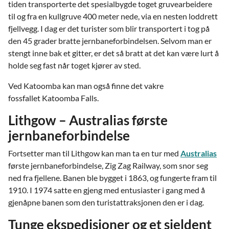
tiden transporterte det spesialbygde toget gruvearbeidere
til og fra en kullgruve 400 meter nede, via en nesten loddrett
fjellvegg. I dag er det turister som blir transportert i tog på
den 45 grader bratte jernbaneforbindelsen. Selvom man er
stengt inne bak et gitter, er det så bratt at det kan være lurt å
holde seg fast når toget kjører av sted.
Ved Katoomba kan man også finne det vakre
fossfallet Katoomba Falls.
Lithgow – Australias første
jernbaneforbindelse
Fortsetter man til Lithgow kan man ta en tur med
Australias
første jernbaneforbindelse, Zig Zag Railway, som snor seg
ned fra fjellene. Banen ble bygget i 1863, og fungerte fram til
1910. I 1974 satte en gjeng med entusiaster i gang med å
gjenåpne banen som den turistattraksjonen den er i dag.
Tunge ekspedisjoner og et sjeldent