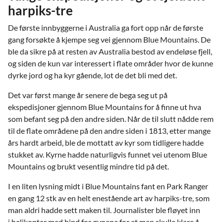
harpiks-tre
De første innbyggerne i Australia ga fort opp når de første
gang forsøkte å kjempe seg vei gjennom Blue Mountains. De
ble da sikre på at resten av Australia bestod av endeløse fjell,
og siden de kun var interessert i flate områder hvor de kunne
dyrke jord og ha kyr gående, lot de det bli med det.
Det var først mange år senere de bega seg ut på
ekspedisjoner gjennom Blue Mountains for å finne ut hva
som befant seg på den andre siden. Når de til slutt nådde rem
til de flate områdene på den andre siden i 1813, etter mange
års hardt arbeid, ble de mottatt av kyr som tidligere hadde
stukket av. Kyrne hadde naturligvis funnet vei utenom Blue
Mountains og brukt vesentlig mindre tid på det.
I en liten lysning midt i Blue Mountains fant en Park Ranger
en gang 12 stk av en helt enestående art av harpiks-tre, som
man aldri hadde sett maken til. Journalister ble fløyet inn
i helikopter med bind for øynene for at man skulle klare å