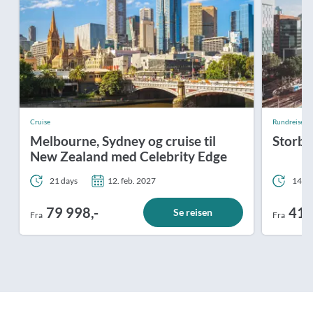
Cruise
Rundreiser
Melbourne, Sydney og cruise til
Storby 
New Zealand med Celebrity Edge
21 days
12. feb. 2027
14 da
79 998,-
41 
Se reisen
Fra
Fra