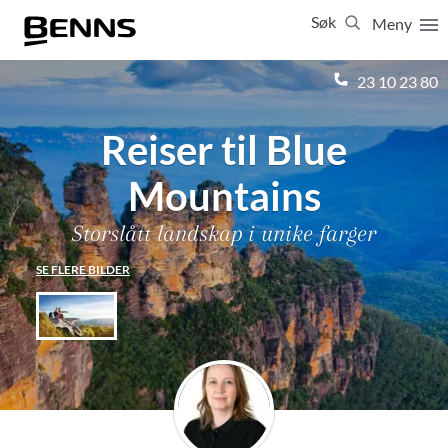
Søk
Meny
Lukk
23 10 23 80
Reiser til Blue
Vis resultater for:
Alle
Feriereiser
Mountains
Storslått landskap i unike farger
SE FLERE BILDER