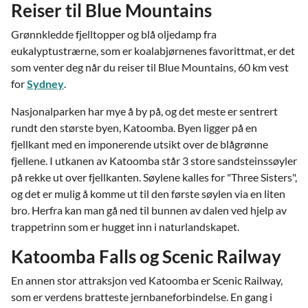
Reiser til Blue Mountains
Grønnkledde fjelltopper og blå oljedamp fra
eukalyptustrærne, som er koalabjørnenes favorittmat, er det
som venter deg når du reiser til Blue Mountains, 60 km vest
for
Sydney
.
Nasjonalparken har mye å by på, og det meste er sentrert
rundt den største byen, Katoomba. Byen ligger på en
fjellkant med en imponerende utsikt over de blågrønne
fjellene. I utkanen av Katoomba står 3 store sandsteinssøyler
på rekke ut over fjellkanten. Søylene kalles for "Three Sisters",
og det er mulig å komme ut til den første søylen via en liten
bro. Herfra kan man gå ned til bunnen av dalen ved hjelp av
trappetrinn som er hugget inn i naturlandskapet.
Katoomba Falls og Scenic Railway
En annen stor attraksjon ved Katoomba er Scenic Railway,
som er verdens bratteste jernbaneforbindelse. En gang i