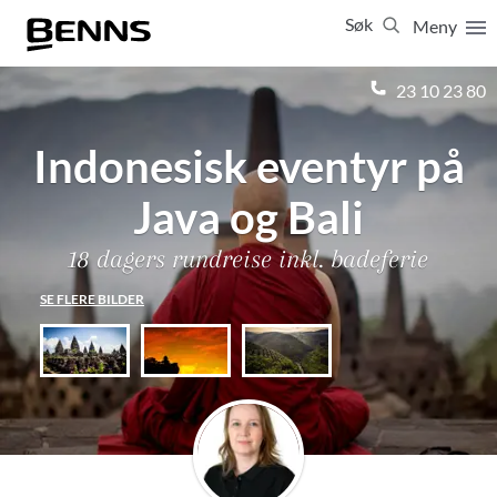
Søk
Meny
Lukk
23 10 23 80
Indonesisk eventyr på
Vis resultater for:
Alle
Feriereiser
Java og Bali
18 dagers rundreise inkl. badeferie
SE FLERE BILDER