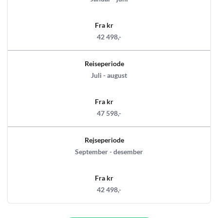
Fra kr
42 498,-
Reiseperiode
Juli - august
Fra kr
47 598,-
Rejseperiode
September - desember
Fra kr
42 498,-