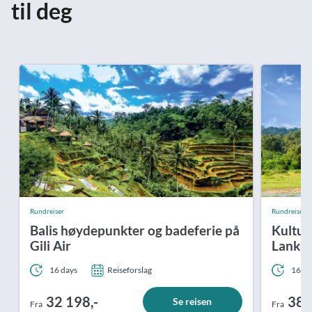
til deg
Rundreiser
Rundreiser
Balis høydepunkter og badeferie på
Kultur
Gili Air
Lankas
16 days
Reiseforslag
16 da
32 198,-
38 
Se reisen
Fra
Fra