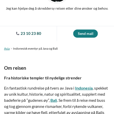
Jeg kan hjelpe deg å skreddersy reisen etter dine ønsker og behov.
23 10 23 80
Send mail
Asia
Indonesisk eventyr på Java og Bali
Om reisen
Fra historiske templer til nydelige strender
En fantastisk rundreise på tvers av Java i
Indonesia
, spekket
av unik kultur, historie, natur og spiritualitet, supplert med
badeferie på ”gudenes øy”,
Bali
. Se frem til å reise med buss
og tog gjennom grønne rismarker, forbi rykende vulkaner,
varme kilder og høye fjell, etterfulgt av avslapning på Balis