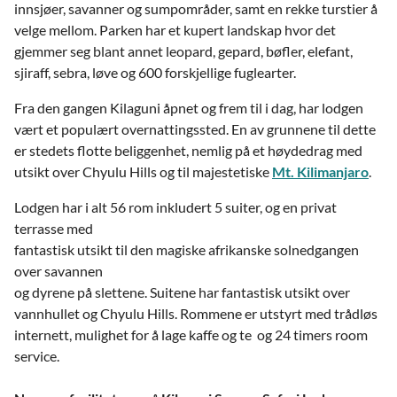
innsjøer, savanner og sumpområder, samt en rekke turstier å
velge mellom. Parken har et kupert landskap hvor det
gjemmer seg blant annet leopard, gepard, bøfler, elefant,
sjiraff, sebra, løve og 600 forskjellige fuglearter.
Fra den gangen Kilaguni åpnet og frem til i dag, har lodgen
vært et populært overnattingssted. En av grunnene til dette
er stedets flotte beliggenhet, nemlig på et høydedrag med
utsikt over Chyulu Hills og til majestetiske
Mt. Kilimanjaro
.
Lodgen har i alt 56 rom inkludert 5 suiter, og en privat
terrasse med
fantastisk utsikt til den magiske afrikanske solnedgangen
over savannen
og dyrene på slettene. Suitene har fantastisk utsikt over
vannhullet og Chyulu Hills. Rommene er utstyrt med trådløs
internett, mulighet for å lage kaffe og te og 24 timers room
service.