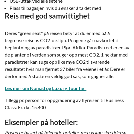
USB-uttak ved alle setene
Plass til bagasjen hvis du ønsker å ta det med
Reis med god samvittighet
Deres "green seat" på reisen betyr at du er med på å
begrense reisens CO2-utslipp. Pengene går uavkortet til
beplantning av paradistrær i Sør-Afrika. Paradistreet er en av
de plantene i verden som suger opp mest CO2. 1 hektar med
paradistrær kan suge opp like mye CO2 tilsvarende
resultatet hvis man fjernet 37 biler fra veiene i et år. Dere er
derfor med å støtte en veldig god sak, som gagner alle.
Les mer om Nomad og Luxury Tour her
Tillegg pr. person for oppgradering av flyreisen til Business
Class: Fra kr. 15.400
Eksempler på hoteller:
Prisen er basert på følgende hoteller, men vi kan skreddersy