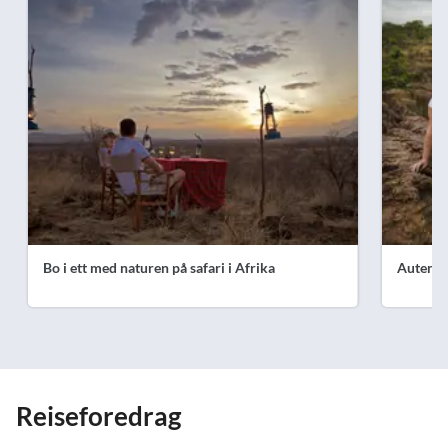
Bo i ett med naturen på safari i Afrika
Autenti
Reiseforedrag