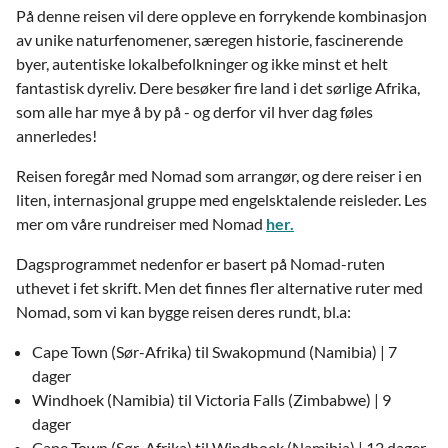
På denne reisen vil dere oppleve en forrykende kombinasjon
av unike naturfenomener, særegen historie, fascinerende
byer, autentiske lokalbefolkninger og ikke minst et helt
fantastisk dyreliv. Dere besøker fire land i det sørlige Afrika,
som alle har mye å by på - og derfor vil hver dag føles
annerledes!
Reisen foregår med Nomad som arrangør, og dere reiser i en
liten, internasjonal gruppe med engelsktalende reisleder. Les
mer om våre rundreiser med Nomad
her.
Dagsprogrammet nedenfor er basert på Nomad-ruten
uthevet i fet skrift. Men det finnes fler alternative ruter med
Nomad, som vi kan bygge reisen deres rundt, bl.a:
Cape Town (Sør-Afrika) til Swakopmund (Namibia) | 7
dager
Windhoek (Namibia) til Victoria Falls (Zimbabwe) | 9
dager
Cape Town (Sør-Afrika) til Windhoek (Namibia) | 12 dager