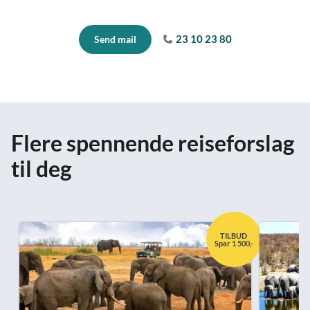
23 10 23 80
Send mail
Flere spennende reiseforslag
til deg
TILBUD
Spar 1 500,-