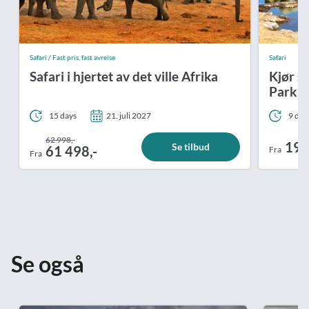
Safari / Fast pris, fast avreise
Safari
Safari i hjertet av det ville Afrika
Kjør se
Park i
15 days
21. juli 2027
9 dag
62 998,-
19 
Se tilbud
61 498,-
Fra
Fra
Se også