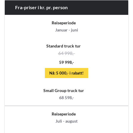
Fra-priser i kr. pr. person
Reiseperiode
Januar - juni
Standard truck tur
64 998,-
59 998,-
Nå: 5 000,- i rabatt!
Small Group truck tur
68 598,-
Reiseperiode
Juli - august