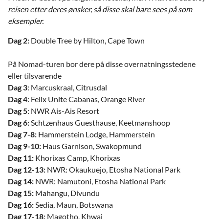
reisen etter deres ønsker, så disse skal bare sees på som
eksempler.
Dag 2:
Double Tree by Hilton, Cape Town
På Nomad-turen bor dere på disse overnatningsstedene
eller tilsvarende
Dag 3
: Marcuskraal, Citrusdal
Dag 4
: Felix Unite Cabanas, Orange River
Dag 5
: NWR Ais-Ais Resort
Dag 6:
Schtzenhaus Guesthause, Keetmanshoop
Dag 7-8:
Hammerstein Lodge, Hammerstein
Dag 9-10:
Haus Garnison, Swakopmund
Dag 11:
Khorixas Camp, Khorixas
Dag 12-13:
NWR: Okaukuejo, Etosha National Park
Dag 14:
NWR: Namutoni, Etosha National Park
Dag 15:
Mahangu, Divundu
Dag 16:
Sedia, Maun, Botswana
Dag 17-18:
Magotho, Khwai