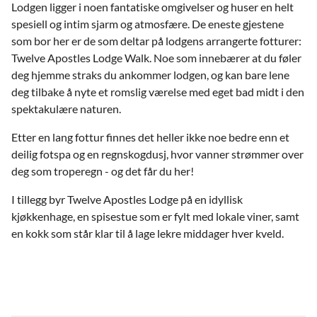
Lodgen ligger i noen fantatiske omgivelser og huser en helt
spesiell og intim sjarm og atmosfære. De eneste gjestene
som bor her er de som deltar på lodgens arrangerte fotturer:
Twelve Apostles Lodge Walk. Noe som innebærer at du føler
deg hjemme straks du ankommer lodgen, og kan bare lene
deg tilbake å nyte et romslig værelse med eget bad midt i den
spektakulære naturen.
Etter en lang fottur finnes det heller ikke noe bedre enn et
deilig fotspa og en regnskogdusj, hvor vanner strømmer over
deg som troperegn - og det får du her!
I tillegg byr Twelve Apostles Lodge på en idyllisk
kjøkkenhage, en spisestue som er fylt med lokale viner, samt
en kokk som står klar til å lage lekre middager hver kveld.