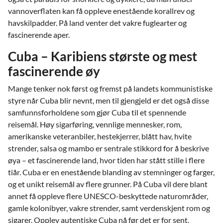
vannoverflaten kan få oppleve enestående korallrev og
havskilpadder. På land venter det vakre fuglearter og
fascinerende aper.
Cuba – Karibiens største og mest
fascinerende øy
Mange tenker nok først og fremst på landets kommunistiske
styre når Cuba blir nevnt, men til gjengjeld er det også disse
samfunnsforholdene som gjør Cuba til et spennende
reisemål. Høy sigarføring, vennlige mennesker, rom,
amerikanske veteranbiler, hestekjerrer, blått hav, hvite
strender, salsa og mambo er sentrale stikkord for å beskrive
øya – et fascinerende land, hvor tiden har stått stille i flere
tiår. Cuba er en enestående blanding av stemninger og farger,
og et unikt reisemål av flere grunner. På Cuba vil dere blant
annet få oppleve flere UNESCO-beskyttede naturområder,
gamle kolonibyer, vakre strender, samt verdenskjent rom og
sigarer. Opplev autentiske Cuba nå før det er for sent.