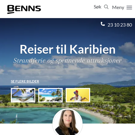
Søk
Meny
Lukk
23 10 23 80
Vis resultater for:
Alle
Feriereiser
Reiser til Karibien
Strandferie og spennende attraksjoner
SE FLERE BILDER