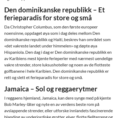
Den dominikanske republikk – Et
ferieparadis for store og små
Da Christopher Columbus, som den første europeer
noensinne, oppdaget øya som i dag deles mellom Den
dominikanske republikk og Haiti, beskrev han området som
«det vakreste landet under himmelen» og døpte øya
Hispaniola. Den dag i dag er Den dominikanske republikk en
av Karibiens mest kjente ferieperler med nærmest uendelige
vakre strender, store luksushoteller og noen av de flotteste
golfbanene i hele Karibien. Den dominikanske republikk er
rett og slett et ferieparadis for store og små.
Jamaica – Sol og reggaerytmer
I reggaens hjemland, Jamaica, kan dere synge med på kjente
Bob Marley-låter og nyte en av verdens beste rom på
avslappende strender, eller utforske innlandets fascinerende
blanding av underjordiske grotter, elver, flotte fjellterreng og