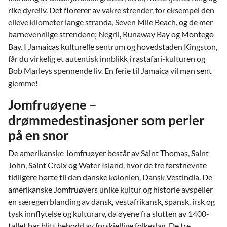
rike dyreliv. Det florerer av vakre strender, for eksempel den
elleve kilometer lange stranda, Seven Mile Beach, og de mer
barnevennlige strendene; Negril, Runaway Bay og Montego
Bay. I Jamaicas kulturelle sentrum og hovedstaden Kingston,
får du virkelig et autentisk innblikk i rastafari-kulturen og
Bob Marleys spennende liv. En ferie til Jamaica vil man sent
glemme!
Jomfruøyene –
drømmedestinasjoner som perler
på en snor
De amerikanske Jomfruøyer består av Saint Thomas, Saint
John, Saint Croix og Water Island, hvor de tre førstnevnte
tidligere hørte til den danske kolonien, Dansk Vestindia. De
amerikanske Jomfruøyers unike kultur og historie avspeiler
en særegen blanding av dansk, vestafrikansk, spansk, irsk og
tysk innflytelse og kulturarv, da øyene fra slutten av 1400-
tallet har blitt bebodd av forskjellige folkeslag. De tre