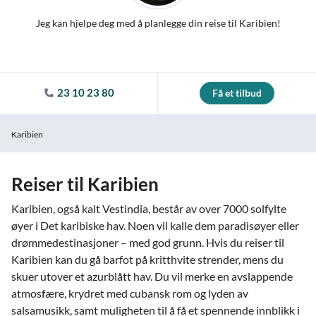
Jeg kan hjelpe deg med å planlegge din reise til Karibien!
23 10 23 80
Få et tilbud
Karibien
Reiser til Karibien
Karibien, også kalt Vestindia, består av over 7000 solfylte
øyer i Det karibiske hav. Noen vil kalle dem paradisøyer eller
drømmedestinasjoner – med god grunn. Hvis du reiser til
Karibien kan du gå barfot på kritthvite strender, mens du
skuer utover et azurblått hav. Du vil merke en avslappende
atmosfære, krydret med cubansk rom og lyden av
salsamusikk, samt muligheten til å få et spennende innblikk i