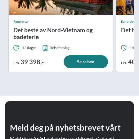
Rundreiser
Rundreiser
Det beste av Nord-Vietnam og
Det be
badeferie
12 dager
Reiseforslag
14 da
39 398,-
40 
Se reisen
Fra
Fra
Meld deg på nyhetsbrevet vårt
Meld deg på vårt nyhetsbrev og bli med på et nytt