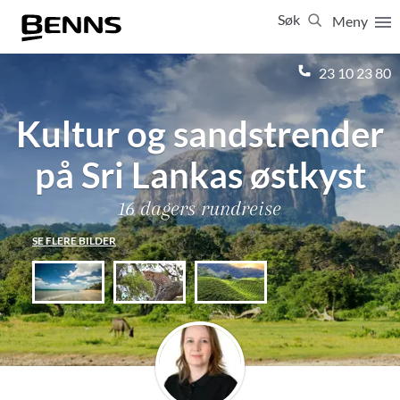
Søk
Meny
Lukk
23 10 23 80
Kultur og sandstrender
Vis resultater for:
Alle
Feriereiser
på Sri Lankas østkyst
16 dagers rundreise
SE FLERE BILDER