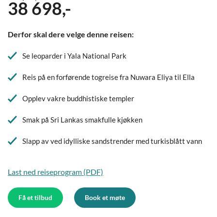
38 698,-
Derfor skal dere velge denne reisen:
Se leoparder i Yala National Park
Reis på en forførende togreise fra Nuwara Eliya til Ella
Opplev vakre buddhistiske templer
Smak på Sri Lankas smakfulle kjøkken
Slapp av ved idylliske sandstrender med turkisblått vann
Last ned reiseprogram (PDF)
Få et tilbud
Book et møte