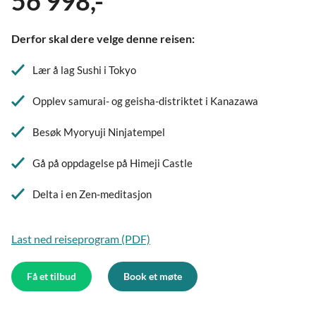
56 998,-
Derfor skal dere velge denne reisen:
Lær å lag Sushi i Tokyo
Opplev samurai- og geisha-distriktet i Kanazawa
Besøk Myoryuji Ninjatempel
Gå på oppdagelse på Himeji Castle
Delta i en Zen-meditasjon
Last ned reiseprogram (PDF)
Få et tilbud
Book et møte