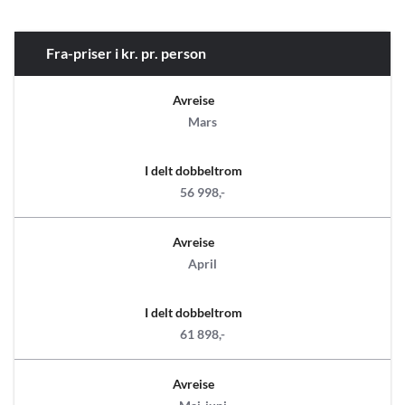
Fra-priser i kr. pr. person
Avreise
Mars
I delt dobbeltrom
56 998,-
Avreise
April
I delt dobbeltrom
61 898,-
Avreise