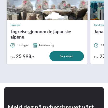
Togreiser
Rundreiser
Togreise gjennom de japanske
Japans
alpene
14 dager
Reiseforslag
12 da
25 998,-
27 
Se reisen
Fra
Fra
Meld deg på nyhetsbrevet vårt