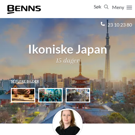
Søk
Meny
Lukk
23 10 23 80
Vis resultater for:
Alle
Feriereiser
Ikoniske Japan
15 dager
SE FLERE BILDER