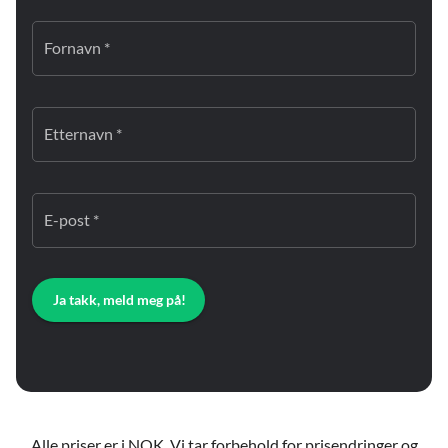
Fornavn *
Etternavn *
E-post *
Ja takk, meld meg på!
Alle priser er i NOK. Vi tar forbehold for prisendringer og