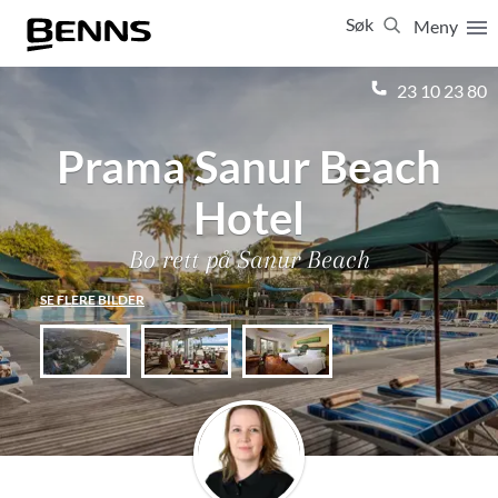
Søk
Meny
Lukk
23 10 23 80
Prama Sanur Beach
Vis resultater for:
Alle
Feriereiser
Hotel
Bo rett på Sanur Beach
SE FLERE BILDER