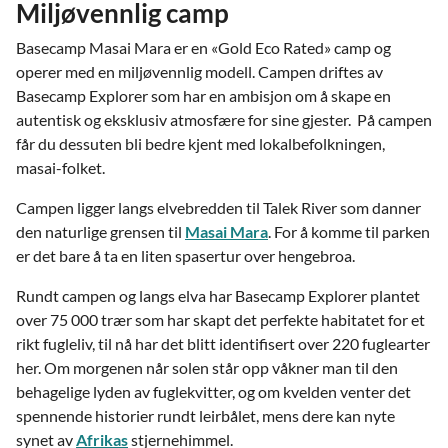
Miljøvennlig camp
Basecamp Masai Mara er en «Gold Eco Rated» camp og
operer med en miljøvennlig modell. Campen driftes av
Basecamp Explorer som har en ambisjon om å skape en
autentisk og eksklusiv atmosfære for sine gjester. På campen
får du dessuten bli bedre kjent med lokalbefolkningen,
masai-folket.
Campen ligger langs elvebredden til Talek River som danner
den naturlige grensen til
Masai Mara
. For å komme til parken
er det bare å ta en liten spasertur over hengebroa.
Rundt campen og langs elva har Basecamp Explorer plantet
over 75 000 trær som har skapt det perfekte habitatet for et
rikt fugleliv, til nå har det blitt identifisert over 220 fuglearter
her. Om morgenen når solen står opp våkner man til den
behagelige lyden av fuglekvitter, og om kvelden venter det
spennende historier rundt leirbålet, mens dere kan nyte
synet av
Afrikas
stjernehimmel.