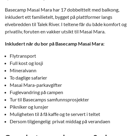
Basecamp Masai Mara har 17 dobbelttelt med balkong,
inkludert ett familietelt, bygget på plattformer langs
elvebredden til Talek River. I teltene får du både komfort og
privatliv, foruten en vakker utsikt til Masai Mara.
Inkludert når du bor på Basecamp Masai Mara:
Flytransport
Full kost og losji
Mineralvann
To daglige safarier
Masai Mara-parkavgifter
Fuglevandring på campen
Tur til Basecamps samfunnsprosjekter
Pikniker og lunsjer
Muligheten til å få kaffe og te servert i teltet
Dersom tilgjengelig: privat middag på verandaen