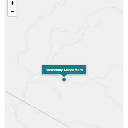
+
−
Basecamp Masai Mara