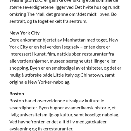
større severdighetene ligger ved Det hvite hus og rundt
omkring The Mall, det grønne området midt i byen. Bo
sentralt, og ta toget enkelt fra sentrum.
New York City
Dere ankommer hjertet av Manhattan med toget. New
York City er en hel verden i seg selv – enten dere er
interessert i kunst, film, nattklubber, restauranter fra
alle verdenshjørner, museer, særegne utstillinger eller
shopping. Byen er en smeltedigel av etnisiteter, og det er
mulig å utforske både Little Italy og Chinatown, samt
originale New Yorker-nabolag.
Boston
Boston har et overveldende utvalg av kulturelle
severdigheter. Byen bugner av amerikansk historie, et
livlig universitetsmiljø og kultur, samt koselige nabolag.
Ved havnefronten er det alltid liv med gatekafeer,
avslapning og fiskerestauranter.