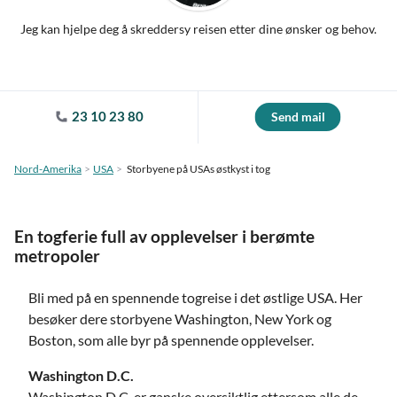
Jeg kan hjelpe deg å skreddersy reisen etter dine ønsker og behov.
23 10 23 80
Send mail
Nord-Amerika
USA
Storbyene på USAs østkyst i tog
En togferie full av opplevelser i berømte
metropoler
Bli med på en spennende togreise i det østlige USA. Her
besøker dere storbyene Washington, New York og
Boston, som alle byr på spennende opplevelser.
Washington D.C.
Washington D.C. er ganske oversiktlig ettersom alle de