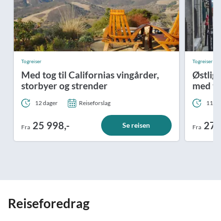
Togreiser
Togreiser
Med tog til Californias vingårder,
Østlig
storbyer og strender
med t
12 dager
Reiseforslag
11 da
25 998,-
27 
Se reisen
Fra
Fra
Reiseforedrag