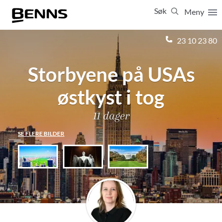
Søk
Meny
Lukk
23 10 23 80
Storbyene på USAs
Vis resultater for:
Alle
Feriereiser
østkyst i tog
11 dager
SE FLERE BILDER