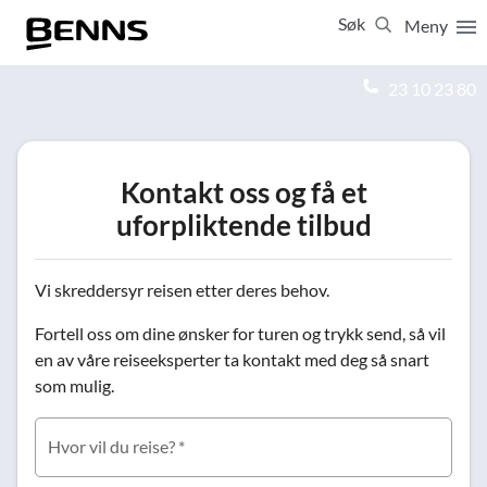
Søk
Meny
Lukk
23 10 23 80
Vis resultater for:
Alle
Feriereiser
Kontakt oss og få et
uforpliktende tilbud
Vi skreddersyr reisen etter deres behov.
Fortell oss om dine ønsker for turen og trykk send, så vil
en av våre reiseeksperter ta kontakt med deg så snart
som mulig.
Hvor vil du reise? *