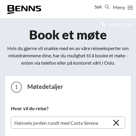
Søk
Meny
Lukk
23 10 23 80
Book et møte
Vis resultater for:
Alle
Feriereiser
Hvis du gjerne vil snakke med en av våre reiseeksperter om
reisedrømmene dine, har du mulighet til å booke et møte -
enten via telefon eller på kontoret vårt i Oslo.
Møtedetaljer
1
Hvor vil du reise?