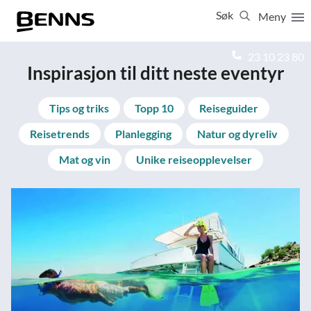
Søk
Meny
Lukk
23 10 23 80
Inspirasjon til ditt neste eventyr
Vis resultater for:
Alle
Feriereiser
Tips og triks
Topp 10
Reiseguider
Reisetrends
Planlegging
Natur og dyreliv
Mat og vin
Unike reiseopplevelser