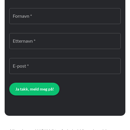
Fornavn *
Etternavn *
E-post *
Ja takk, meld meg på!