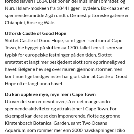
forbød slaveri i 1834. Det bor en del muslimer i området, og
Nurul Islam-moskeen fra 1844 ligger i bydelen. Bo-Kaap er et
spennende område å gå rundt i. De mest pittoreske gatene er
Chiappini, Rose og Wale.
Utforsk Castle of Good Hope
Slottet Castle of Good Hope, som ligger i sentrum af Cape
Town, ble bygget på slutten av 1700-tallet i en stil som var
typisk for europeiske festninger på den tiden. Slottet
erstattet et langt mer beskjedent slott som opprinnelig ved
havet. Bølgene hev seg over muren gjennom stormer, men
kontinuerlige landgevinster har gjort sånn at Castle of Good
Hope nå er langt unna havet.
Du kan oppleve mye, mye mer i Cape Town
Utover det som er nevnt over, så er det mange andre
spennende aktiviteter og attraksjoner i Cape Town. For
eksempel kan dere se den imponerende, flotte og grønne
Kirstenbosch Botanical Garden, samt Two Oceans
Aquarium, som rommer mer enn 3000 havskapninger. Iziko