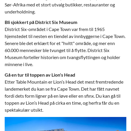
Sør-Afrika med et stort utvalg butikker, restauranter og
underholdning.
Bli sjokkert på District Six Museum
District Six-området i Cape Town var frem til 1965
hjemstedet til nesten en tiendel av innbyggerne i Cape Town.
Senere ble det erklært for et "hvitt" område, og mer enn
60.000 mennesker ble tvunget til å flytte. District Six
Museum forteller historien om tvangsflyttingen og holder
minnene i live.
Gå en tur til toppen av Lion's Head
Etter Table Mountain er Lion’s Head det mest fremtredende
landemerket du kan se fra Cape Town. Det har fått navnet
fordi dets form ligner på en løve eller en sfinx. Du kan gå til
toppen av Lion’s Head på cirka en time, og herfra får du en
spektakulær utsikt.