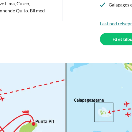
eve Lima, Cuzco,
Galapagos e
nende Quito. Bli med
Last ned reise
Få et tilb