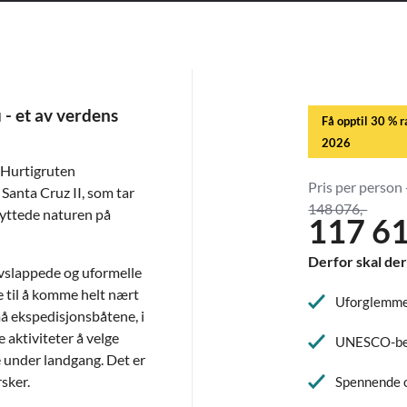
 - et av verdens
Få opptil 30 % r
2026
 Hurtigruten
Pris per person 
anta Cruz II, som tar
148 076,-
yttede naturen på
117 61
Derfor skal der
vslappede og uformelle
 til å komme helt nært
Uforglemme
 ekspedisjonsbåtene, i
e aktiviteter å velge
UNESCO-bes
 under landgang. Det er
rsker.
Spennende o