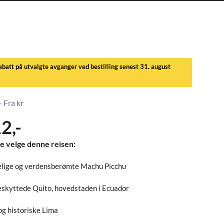
abatt på utvalgte avganger ved bestilling senest 31. august
- Fra kr
2,-
e velge denne reisen:
lige og verdensberømte Machu Picchu
kyttede Quito, hovedstaden i Ecuador
g historiske Lima