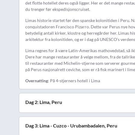
det flotte hotellet deres også ligger. Her er det mange resta
du trenger før ekspedisjonscruiset.
Limas historie startet før den spanske kolonitiden i Peru. 
conquistadoren Francisco Pizarro. Dette var Perus nye hov
betydelig antall kirker, klostre og herregårder her. Limas hi
arkitektur fra kolonitiden, og er i dag på UNESCO's verdensa
Lima regnes for å være Latin-Amerikas mathovedstad, så ikk
Dere har mange restauranter å velge mellom, fra de tallrike
til restauranter med Michelin-stjerne som serverer gourmet
på Perus nasjonalrett ceviche, som er rå fisk marinert i lime
Overnatting
: På 4-stjerners hotell i Lima
Dag 2: Lima, Peru
Dag 3: Lima - Cuzco - Urubambadalen, Peru