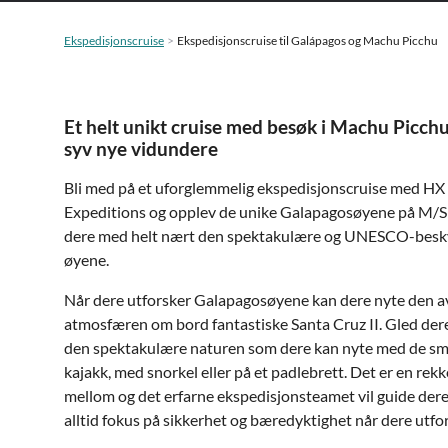
Ekspedisjonscruise
Ekspedisjonscruise til Galápagos og Machu Picchu
Et helt unikt cruise med besøk i Machu Picchu
syv nye vidundere
Bli med på et uforglemmelig ekspedisjonscruise med HX
Expeditions og opplev de unike Galapagosøyene på M/S S
dere med helt nært den spektakulære og UNESCO-besk
øyene.
Når dere utforsker Galapagosøyene kan dere nyte den a
atmosfæren om bord fantastiske Santa Cruz II. Gled dere
den spektakulære naturen som dere kan nyte med de små
kajakk, med snorkel eller på et padlebrett. Det er en rekk
mellom og det erfarne ekspedisjonsteamet vil guide dere
alltid fokus på sikkerhet og bæredyktighet når dere utfo