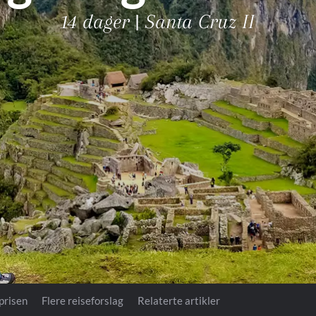
Royal Caribb
14 dager | Santa Cruz II
VIVA Cruises
rika
 prisen
Flere reiseforslag
Relaterte artikler