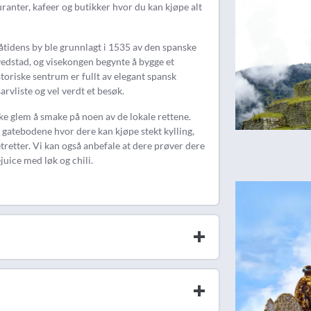
uranter, kafeer og butikker hvor du kan kjøpe alt
Nåtidens by ble grunnlagt i 1535 av den spanske
edstad, og visekongen begynte å bygge et
storiske sentrum er fullt av elegant spansk
rvliste og vel verdt et besøk.
e glem å smake på noen av de lokale rettene.
 gatebodene hvor dere kan kjøpe stekt kylling,
retter. Vi kan også anbefale at dere prøver dere
juice med løk og chili.