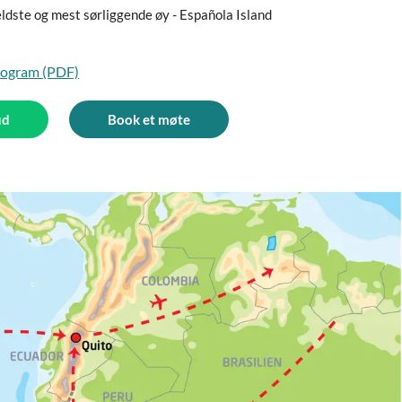
ldste og mest sørliggende øy - Española Island
program (PDF)
ud
Book et møte