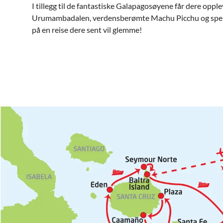
I tillegg til de fantastiske Galapagosøyene får dere oppl
Urumambadalen, verdensberømte Machu Picchu og spen
på en reise dere sent vil glemme!