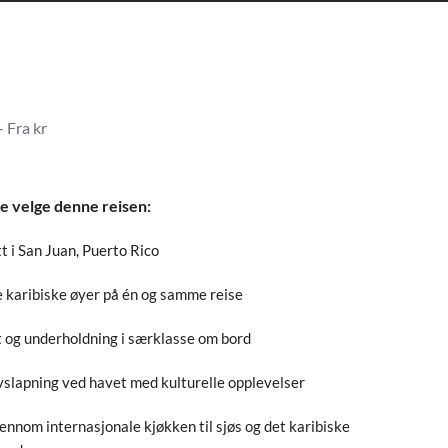
- Fra kr
-
e velge denne reisen:
tt i San Juan, Puerto Rico
e karibiske øyer på én og samme reise
 og underholdning i særklasse om bord
slapning ved havet med kulturelle opplevelser
ennom internasjonale kjøkken til sjøs og det karibiske