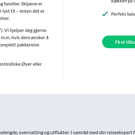
kjøkken på 
g familier. Skipene er
 lyst til – enten det er
Perfekt bal
lser.
). Vi hjelper deg gjerne
 m.m. hvis dere ønsker å
Få et tilb
 komplett pakkereise
estindiske Øyer eller
reiselengde, overnatting og utflukter. I samråd med din reiseekspert