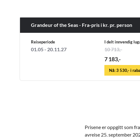
Grandeur of the Seas - Fra-pris i kr. pr. person
Reiseperiode
I delt innvendig lug
01.05 - 20.11.27
10 713,-
7 183,-
Nå: 3 530,- i rab
Prisene er oppgitt som fra
avreise 25. september 2027 