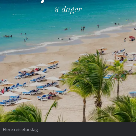
Royal Caribb
8 dager
VIVA Cruises
rika
Flere reiseforslag