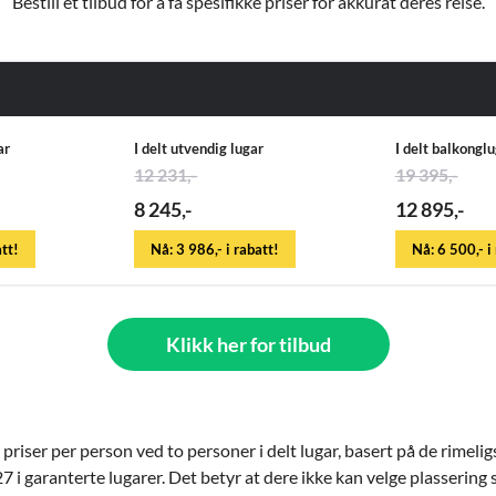
Bestill et tilbud for å få spesifikke priser for akkurat deres reise.
ar
I delt utvendig lugar
I delt balkongl
12 231,-
19 395,-
8 245,-
12 895,-
att!
Nå: 3 986,- i rabatt!
Nå: 6 500,- i
Klikk her for tilbud
 priser per person ved to personer i delt lugar, basert på de rimel
i garanterte lugarer. Det betyr at dere ikke kan velge plassering se