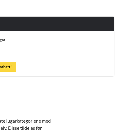
ugar
 rabatt!
igste lugarkategoriene med
lv. Disse tildeles før