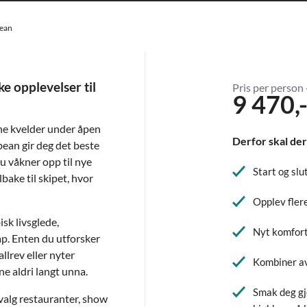
bean
ke opplevelser til
Pris per person 
9 470,
une kvelder under åpen
Derfor skal der
bean gir deg det beste
u våkner opp til nye
Start og slu
lbake til skipet, hvor
Opplev fler
sk livsglede,
Nyt komfort
p. Enten du utforsker
llrev eller nyter
Kombiner av
ne aldri langt unna.
Smak deg gj
tvalg restauranter, show