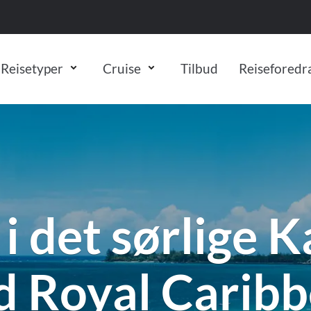
Reisetyper
Cruise
Tilbud
Reiseforedr
Vis resultater for:
Alle
Feriereiser
r
Europa
Bilferie
Cruisetyper
Oseania
Andre reisety
Les mer om re
Island
Australia
Ekspedisjonscruise
Australia
Aktivitetsferi
Celebrity Cru
Færøyene
Canada
Elvecruise
Cook Islands
Badeferie
Costa Cruises
New Zealand
Klassisk cruise
Fiji
Bobilferie
Explora Journ
 i det sørlige K
USA
Rundreiser med cruise
Fransk Polyne
Skiferie i Can
Hurtigruten
Nord-Amerika
New Zealand
Togreiser
HX Expeditio
 Royal Carib
MSC Cruises
Canada
Norwegian Cr
USA