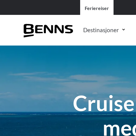
Feriereiser
Destinasjoner
Afrika
Safari
Populære destinasjoner
Asia
Rundreiser
Andre destinasjone
Botswana
Botswana
Alaska & Canada
Filippinene
Afrika
Afrika
Kenya
Kenya
Europa
Indonesia & Bali
Asia
Asia
Madagaskar
Namibia
Jorden rundt
Japan
Australia
Australia
Cruise
Mauritius
Sør-Afrika
Karibien
Sri Lanka
Canada
Det indiske hav
Namibia
Tanzania
Middelhavet
Thailand
New Zealand
Kroatia
med
Seychellene
Uganda
Panamakanalen
Vietnam
Sør-Afrika
Midtøsten
Sør-Afrika
Zimbabwe
Suezkanalen
Malaysia
USA
New Zealand