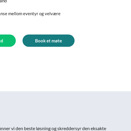
land
anse mellom eventyr og velvære
ud
Book et møte
 finner vi den beste løsning og skreddersyr den eksakte