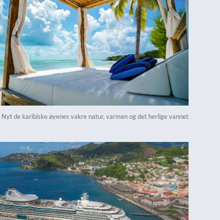
Nyt de karibiske øyenes vakre natur, varmen og det herlige vannet