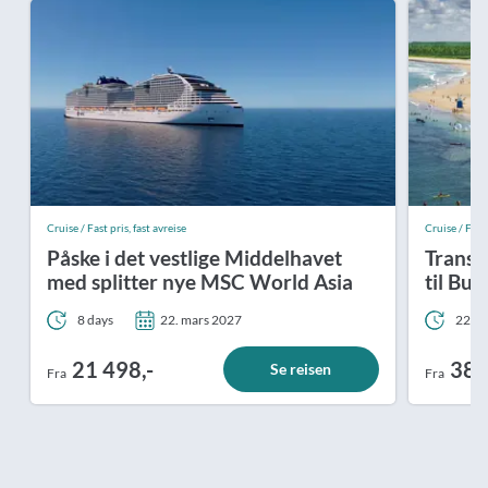
Cruise / Fast pris, fast avreise
Cruise / Fast 
Påske i det vestlige Middelhavet
Transa
med splitter nye MSC World Asia
til Bue
8 days
22. mars 2027
22 da
21 498,-
38 
Se reisen
Fra
Fra