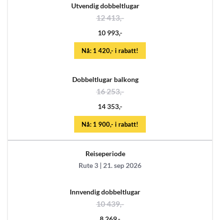
Utvendig dobbeltlugar
12 413,-
10 993,-
Nå: 1 420,- i rabatt!
Dobbeltlugar balkong
16 253,-
14 353,-
Nå: 1 900,- i rabatt!
Reiseperiode
Rute 3 | 21. sep 2026
Innvendig dobbeltlugar
10 439,-
8 269,-