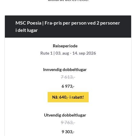
MSC Poesia | Fra-pris per person ved 2 personer
i delt lugar
Reiseperiode
Rute 1 | 03. aug - 14. sep 2026
Innvendig dobbeltlugar
7 613,-
6 973,-
Nå: 640,- i rabatt!
Utvendig dobbeltlugar
9 763,-
9 303,-