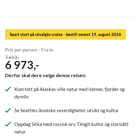
Spart stort på utvalgte cruise - bestill senest 19. august 2026
Pris per person - Fra kr
7 613,-
6 973,-
Derfor skal dere velge denne reisen:
Kom tett på Alaskas ville natur med isbreer, fjorder og
dyreliv
Se Seattles ikoniske severdigheter, utsikt og kultur
Oppdag Sitka med russisk arv, Tlingit kultur og storslått
natur