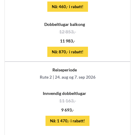
Nå: 460,- i rabatt!
Dobbeltlugar balkong
12 853,-
11 983,-
Nå: 870,- i rabatt!
Reiseperiode
Rute 2 | 24. aug og 7. sep 2026
Innvendig dobbeltlugar
11 163,-
9 693,-
Nå: 1 470,- i rabatt!