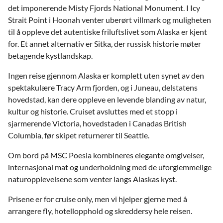
det imponerende Misty Fjords National Monument. I Icy
Strait Point i Hoonah venter uberørt villmark og muligheten
til å oppleve det autentiske friluftslivet som Alaska er kjent
for. Et annet alternativ er Sitka, der russisk historie møter
betagende kystlandskap.
Ingen reise gjennom Alaska er komplett uten synet av den
spektakulære Tracy Arm fjorden, og i Juneau, delstatens
hovedstad, kan dere oppleve en levende blanding av natur,
kultur og historie. Cruiset avsluttes med et stopp i
sjarmerende Victoria, hovedstaden i Canadas British
Columbia, før skipet returnerer til Seattle.
Om bord på MSC Poesia kombineres elegante omgivelser,
internasjonal mat og underholdning med de uforglemmelige
naturopplevelsene som venter langs Alaskas kyst.
Prisene er for cruise only, men vi hjelper gjerne med å
arrangere fly, hotellopphold og skreddersy hele reisen.