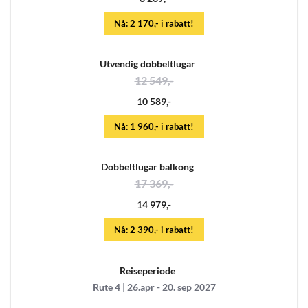
Nå: 2 170,- i rabatt!
Utvendig dobbeltlugar
12 549,-
10 589,-
Nå: 1 960,- i rabatt!
Dobbeltlugar balkong
17 369,-
14 979,-
Nå: 2 390,- i rabatt!
Reiseperiode
Rute 4 | 26.apr - 20. sep 2027