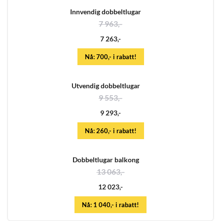
Innvendig dobbeltlugar
7 963,-
7 263,-
Nå: 700,- i rabatt!
Utvendig dobbeltlugar
9 553,-
9 293,-
Nå: 260,- i rabatt!
Dobbeltlugar balkong
13 063,-
12 023,-
Nå: 1 040,- i rabatt!