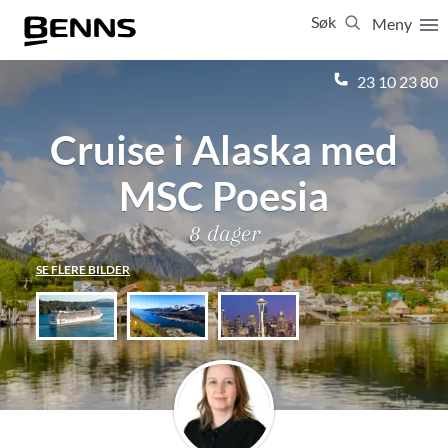
Søk
Meny
Lukk
23 10 23 80
Cruise i Alaska med
Vis resultater for:
Alle
Feriereiser
MSC Poesia
8 dager
SE FLERE BILDER