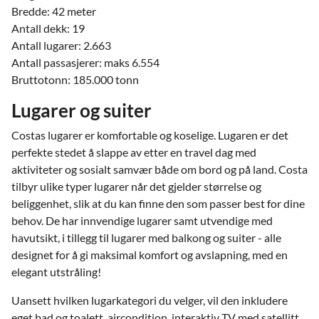
Bredde: 42 meter
Antall dekk: 19
Antall lugarer: 2.663
Antall passasjerer: maks 6.554
Bruttotonn: 185.000 tonn
Lugarer og suiter
Costas lugarer er komfortable og koselige. Lugaren er det
perfekte stedet å slappe av etter en travel dag med
aktiviteter og sosialt samvær både om bord og på land. Costa
tilbyr ulike typer lugarer når det gjelder størrelse og
beliggenhet, slik at du kan finne den som passer best for dine
behov. De har innvendige lugarer samt utvendige med
havutsikt, i tillegg til lugarer med balkong og suiter - alle
designet for å gi maksimal komfort og avslapning, med en
elegant utstråling!
Uansett hvilken lugarkategori du velger, vil den inkludere
eget bad og toalett, aircondition, interaktiv TV med satellitt,