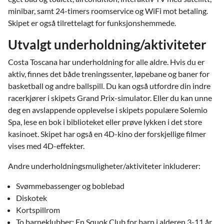
minibar, samt 24-timers roomservice og WiFi mot betaling.
Skipet er også tilrettelagt for funksjonshemmede.
Utvalgt underholdning/aktiviteter
Costa Toscana har underholdning for alle aldre. Hvis du er
aktiv, finnes det både treningssenter, løpebane og baner for
basketball og andre ballspill. Du kan også utfordre din indre
racerkjører i skipets Grand Prix-simulator. Eller du kan unne
deg en avslappende opplevelse i skipets populære Solemio
Spa, lese en bok i biblioteket eller prøve lykken i det store
kasinoet. Skipet har også en 4D-kino der forskjellige filmer
vises med 4D-effekter.
Andre underholdningsmuligheter/aktiviteter inkluderer:
Svømmebassenger og boblebad
Diskotek
Kortspillrom
To barneklubber: En Squok Club for barn i alderen 3-11 år