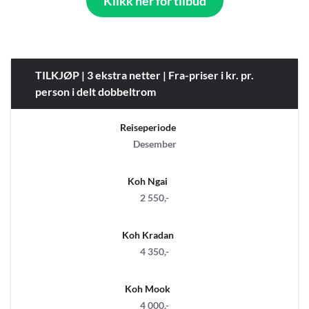
Klikk her for tilbud
TILKJØP | 3 ekstra netter | Fra-priser i kr. pr.
person i delt dobbeltrom
Reiseperiode
Desember
Koh Ngai
2 550,-
Koh Kradan
4 350,-
Koh Mook
4 000,-