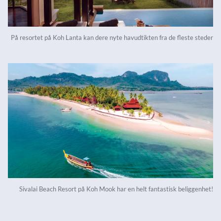
På resortet på Koh Lanta kan dere nyte havudtikten fra de fleste steder
Sivalai Beach Resort på Koh Mook har en helt fantastisk beliggenhet!