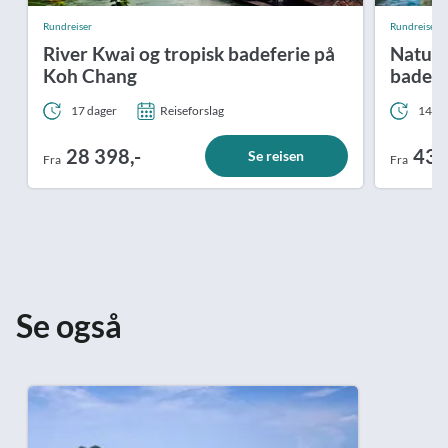
Rundreiser
Rundreiser
River Kwai og tropisk badeferie på
Naturo
Koh Chang
badefe
17 dager
Reiseforslag
14 da
28 398,-
43 
Se reisen
Fra
Fra
Se også