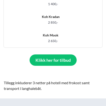
1 400,-
Koh Kradan
2 850,-
Koh Mook
2 650,-
Klikk her for tilbud
Tillegg inkluderer 3 netter på hotell med frokost samt
transport i langhalebåt.