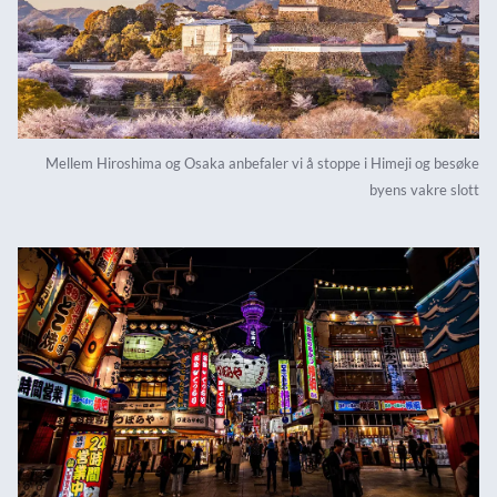
Mellem Hiroshima og Osaka anbefaler vi å stoppe i Himeji og besøke
byens vakre slott