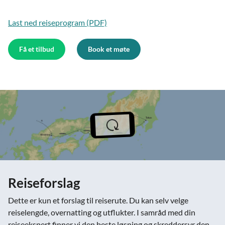
Last ned reiseprogram (PDF)
Få et tilbud
Book et møte
Reiseforslag
Dette er kun et forslag til reiserute. Du kan selv velge
reiselengde, overnatting og utflukter. I samråd med din
reiseekspert finner vi den beste løsning og skreddersyr den