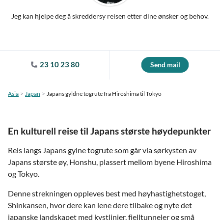
Jeg kan hjelpe deg å skreddersy reisen etter dine ønsker og behov.
23 10 23 80
Send mail
Asia
Japan
Japans gyldne togrute fra Hiroshima til Tokyo
En kulturell reise til Japans største høydepunkter
Reis langs Japans gylne togrute som går via sørkysten av
Japans største øy, Honshu, plassert mellom byene Hiroshima
og Tokyo.
Denne strekningen oppleves best med høyhastighetstoget,
Shinkansen, hvor dere kan lene dere tilbake og nyte det
japanske landskapet med kystlinjer, fjelltunneler og små