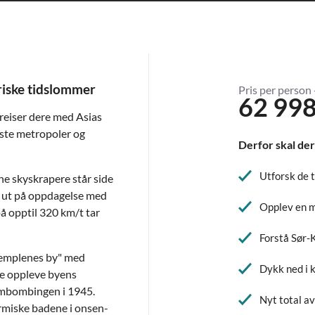
riske tidslommer
Pris per person 
62 998
reiser dere med Asias
ste metropoler og
Derfor skal der
Utforsk de 
e skyskrapere står side
e ut på oppdagelse med
Opplev en m
 opptil 320 km/t tar
Forstå Sør-
"templenes by" med
Dykk ned i 
re oppleve byens
ombombingen i 1945.
Nyt total a
 termiske badene i onsen-