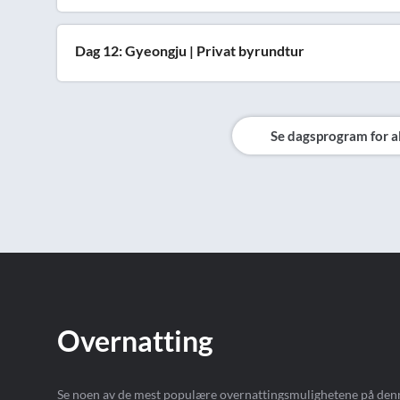
Dag 12: Gyeongju | Privat byrundtur
Se dagsprogram for a
Overnatting
Se noen av de mest populære overnattingsmulighetene på denne