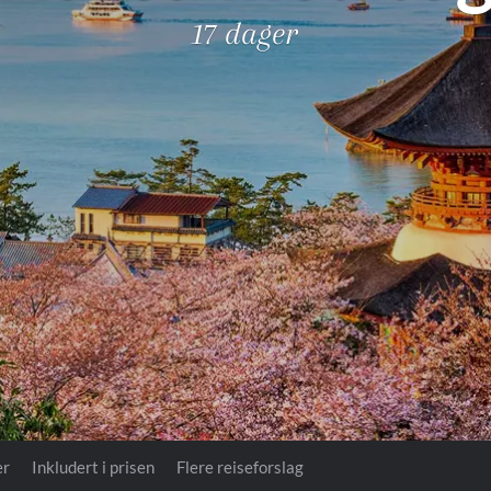
Royal Caribb
17 dager
VIVA Cruises
rika
er
Inkludert i prisen
Flere reiseforslag