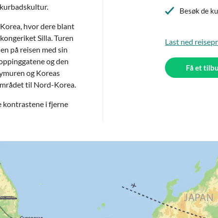
 kurbadskultur.
Besøk de ku
r-Korea, hvor dere blant
ongeriket Silla. Turen
Last ned reise
-en på reisen med sin
hoppinggatene og den
Få et tilb
 bymuren og Koreas
eområdet til Nord-Korea.
 kontrastene i fjerne