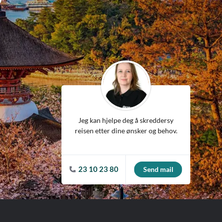
ean
Jeg kan hjelpe deg å skreddersy
reisen etter dine ønsker og behov.
23 10 23 80
Send mail