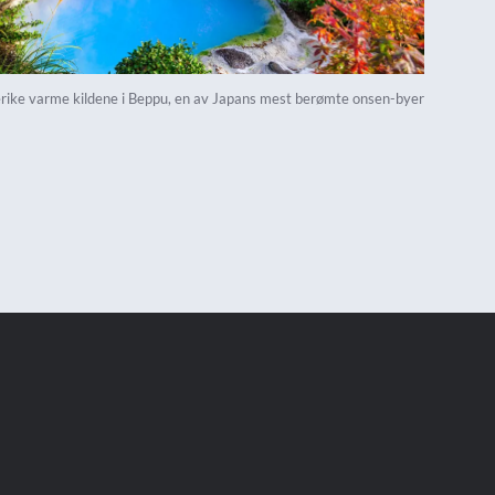
erike varme kildene i Beppu, en av Japans mest berømte onsen-byer