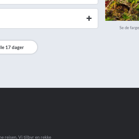
Se de farg
lle 17 dager
 reisen. Vi tilbyr en rekke