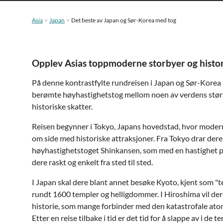
Asia
Japan
Det beste av Japan og Sør-Korea med tog
Opplev Asias toppmoderne storbyer og histo
På denne kontrastfylte rundreisen i Japan og Sør-Korea 
berømte høyhastighetstog mellom noen av verdens stør
historiske skatter.
Reisen begynner i Tokyo, Japans hovedstad, hvor modern
om side med historiske attraksjoner. Fra Tokyo drar der
høyhastighetstoget Shinkansen, som med en hastighet på
dere raskt og enkelt fra sted til sted.
I Japan skal dere blant annet besøke Kyoto, kjent som 
rundt 1600 templer og helligdommer. I Hiroshima vil de
historie, som mange forbinder med den katastrofale at
Etter en reise tilbake i tid er det tid for å slappe av i de