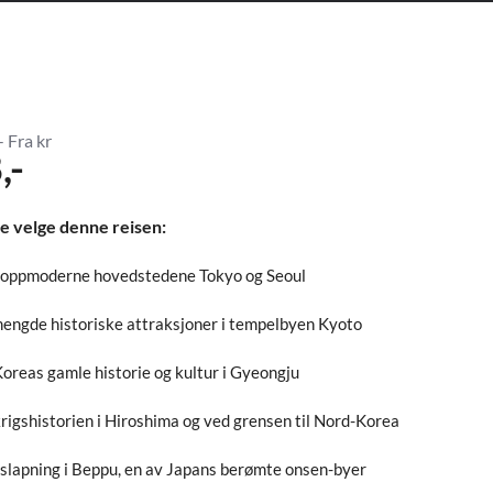
- Fra kr
,-
e velge denne reisen:
toppmoderne hovedstedene Tokyo og Seoul
engde historiske attraksjoner i tempelbyen Kyoto
Koreas gamle historie og kultur i Gyeongju
krigshistorien i Hiroshima og ved grensen til Nord-Korea
vslapning i Beppu, en av Japans berømte onsen-byer