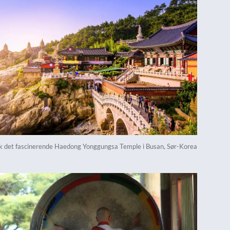
k det fascinerende Haedong Yonggungsa Temple i Busan, Sør-Korea