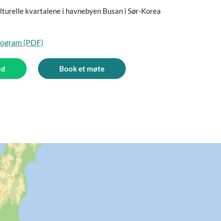
lturelle kvartalene i havnebyen Busan i Sør-Korea
program (PDF)
ud
Book et møte