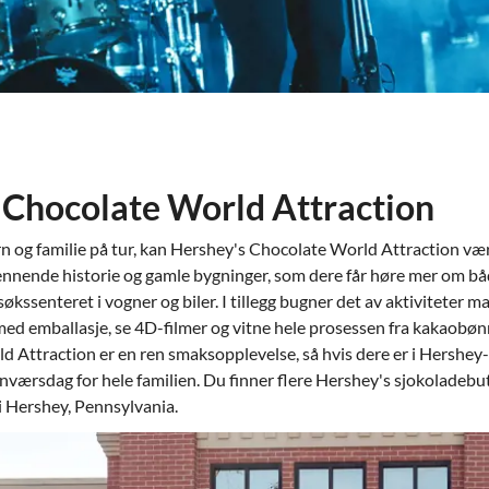
 Chocolate World Attraction
 og familie på tur, kan Hershey's Chocolate World Attraction være
nnende historie og gamle bygninger, som dere får høre mer om bå
økssenteret i vogner og biler. I tillegg bugner det av aktiviteter 
med emballasje, se 4D-filmer og vitne hele prosessen fra kakaobønn
 Attraction er en ren smaksopplevelse, så hvis dere er i Hershey-
gnværsdag for hele familien. Du finner flere Hershey's sjokoladebu
i Hershey, Pennsylvania.