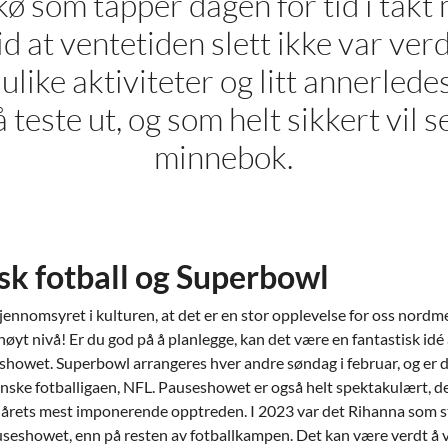
kø som tapper dagen for tid i takt
id at ventetiden slett ikke var verd
r ulike aktiviteter og litt annerled
teste ut, og som helt sikkert vil se
minnebok.
sk fotball og Superbowl
jennomsyret i kulturen, at det er en stor opplevelse for oss nordme
yt nivå! Er du god på å planlegge, kan det være en fantastisk idé å 
showet. Superbowl arrangeres hver andre søndag i februar, og er d
nske fotballigaen, NFL. Pauseshowet er også helt spektakulært, de
pe årets mest imponerende opptreden. I 2023 var det Rihanna som st
useshowet, enn på resten av fotballkampen. Det kan være verdt å vit