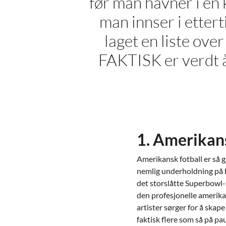
før man havner i en 
man innser i ettert
laget en liste ove
FAKTISK er verdt å 
1. Amerikan
Amerikansk fotball er så g
nemlig underholdning på hø
det storslåtte Superbowl-
den profesjonelle amerika
artister sørger for å ska
faktisk flere som så på pa