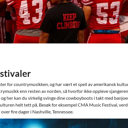
stivaler
enter for countrymusikken, og har vært et speil av amerikansk kult
trymusikk enn resten av norden, så hvorfor ikke oppleve sjangere
, og her kan du virkelig svinge dine cowboyboots i takt med banjoe
kulturen helt tett på. Besøk for eksempel CMA Music Festival, verd
 over fire dager i Nashville, Tennessee.