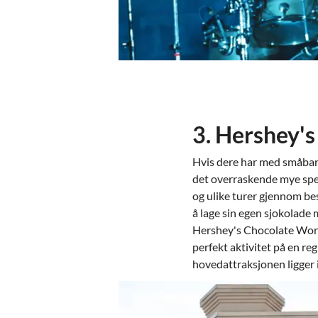
3. Hershey's
Hvis dere har med småbarn
det overraskende mye spe
og ulike turer gjennom bes
å lage sin egen sjokolade 
Hershey's Chocolate World
perfekt aktivitet på en re
hovedattraksjonen ligger 