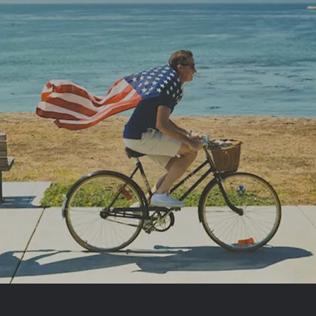
Royal Caribb
VIVA Cruises
rika