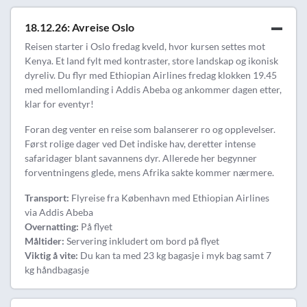
18.12.26: Avreise Oslo
Reisen starter i Oslo fredag kveld, hvor kursen settes mot
Kenya. Et land fylt med kontraster, store landskap og ikonisk
dyreliv. Du flyr med Ethiopian Airlines fredag klokken 19.45
med mellomlanding i Addis Abeba og ankommer dagen etter,
klar for eventyr!
Foran deg venter en reise som balanserer ro og opplevelser.
Først rolige dager ved Det indiske hav, deretter intense
safaridager blant savannens dyr. Allerede her begynner
forventningens glede, mens Afrika sakte kommer nærmere.
Transport:
Flyreise fra København med Ethiopian Airlines
via Addis Abeba
Overnatting:
På flyet
Måltider:
Servering inkludert om bord på flyet
Viktig å vite:
Du kan ta med 23 kg bagasje i myk bag samt 7
kg håndbagasje