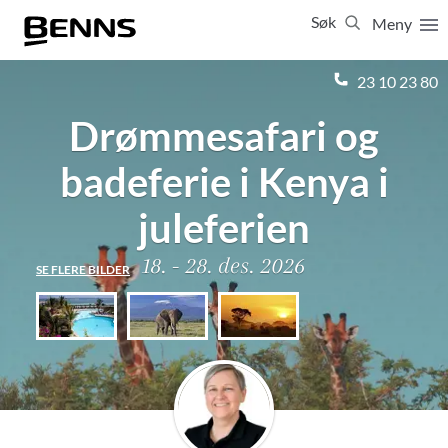
Søk
Meny
Lukk
23 10 23 80
Drømmesafari og
Vis resultater for:
Alle
Feriereiser
badeferie i Kenya i
juleferien
18. - 28. des. 2026
SE FLERE BILDER