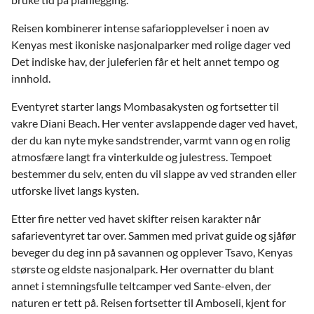
Reisen kombinerer intense safariopplevelser i noen av
Kenyas mest ikoniske nasjonalparker med rolige dager ved
Det indiske hav, der juleferien får et helt annet tempo og
innhold.
Eventyret starter langs Mombasakysten og fortsetter til
vakre Diani Beach. Her venter avslappende dager ved havet,
der du kan nyte myke sandstrender, varmt vann og en rolig
atmosfære langt fra vinterkulde og julestress. Tempoet
bestemmer du selv, enten du vil slappe av ved stranden eller
utforske livet langs kysten.
Etter fire netter ved havet skifter reisen karakter når
safarieventyret tar over. Sammen med privat guide og sjåfør
beveger du deg inn på savannen og opplever Tsavo, Kenyas
største og eldste nasjonalpark. Her overnatter du blant
annet i stemningsfulle teltcamper ved Sante-elven, der
naturen er tett på. Reisen fortsetter til Amboseli, kjent for