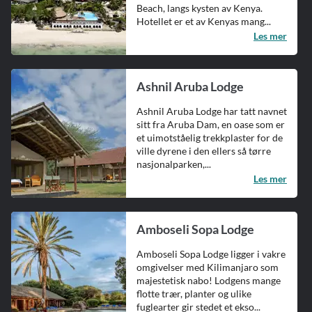
Beach, langs kysten av Kenya.
Hotellet er et av Kenyas mang...
Les mer
Ashnil Aruba Lodge
Ashnil Aruba Lodge har tatt navnet
sitt fra Aruba Dam, en oase som er
et uimotståelig trekkplaster for de
ville dyrene i den ellers så tørre
nasjonalparken,...
Les mer
Amboseli Sopa Lodge
Amboseli Sopa Lodge ligger i vakre
omgivelser med Kilimanjaro som
majestetisk nabo! Lodgens mange
flotte trær, planter og ulike
fuglearter gir stedet et ekso...