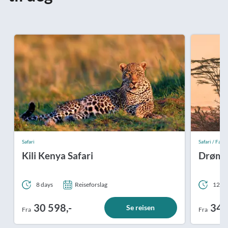
Safari
Safari / Fast p
Kili Kenya Safari
Drømme
8 days
Reiseforslag
12 da
30 598,-
34 
Se reisen
Fra
Fra