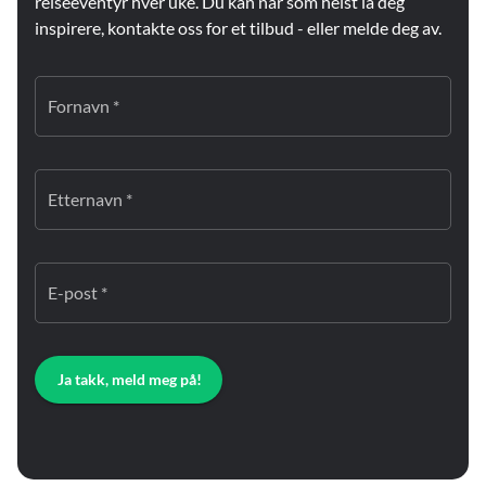
reiseeventyr hver uke. Du kan når som helst la deg
inspirere, kontakte oss for et tilbud - eller melde deg av.
Fornavn *
Etternavn *
E-post *
Ja takk, meld meg på!