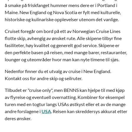
å smake på friskfanget hummer mens dere er i Portland i
Maine. New England og Nova Scotia er fylt med kulturelle,
historiske og kulinariske opplevelser utenom det vanlige.
Cruiset foregår om bord på ett av Norwegian Cruise Lines
flotte skip, avhengig av ønsket rute. Alle skipene tilbyr fine
fasiliteter, høy kvalitet og generelt god service. Skipene er
den perfekte basen på reisen, med mange barer, restauranter,
lounger og uteområder hvor man kan nyte timene til sjøs.
Nedenfor finner du et utvalg av cruise i New England.
Kontakt oss for andre skip og seilruter.
Tilbudet er "cruise only", men BENNS kan hjelpe til med kjøp
av flyreise og eventuell overnatting. Kombiner for eksempel
turen med en togtur langs USAs østkyst eller et av de mange
andre forslagene i
USA
. Reisen kan skreddersys akkurat etter
deres ønsker.