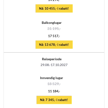
Nå: 10 455,- i rabatt!
Balkonglugar
31 195,-
17 517,-
Nå: 13 678,- i rabatt!
Reiseperiode
29.08.-17.10.2027
Innvendig lugar
18 529,-
11 184,-
Nå: 7 345,- i rabatt!