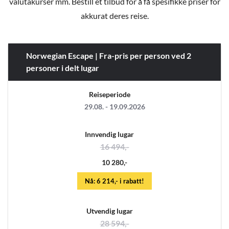
valutakurser mm. Bestill et tilbud for å få spesifikke priser for
akkurat deres reise.
Norwegian Escape | Fra-pris per person ved 2
personer i delt lugar
Reiseperiode
29.08. - 19.09.2026
Innvendig lugar
16 494,-
10 280,-
Nå: 6 214,- i rabatt!
Utvendig lugar
28 594,-