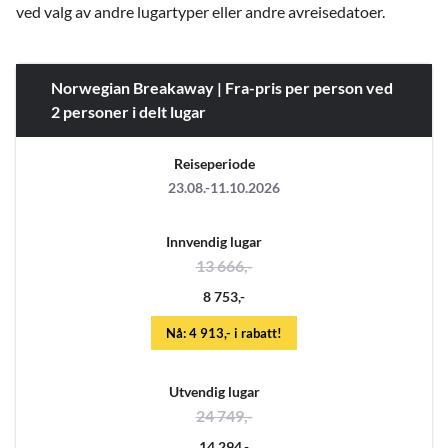
ved valg av andre lugartyper eller andre avreisedatoer.
Norwegian Breakaway | Fra-pris per person ved
2 personer i delt lugar
Reiseperiode
23.08.-11.10.2026
Innvendig lugar
13 666,-
8 753,-
Nå: 4 913,- i rabatt!
Utvendig lugar
24 749,-
14 294,-