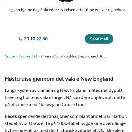
Jeg kan hjelpe deg å skreddersy reisen etter dine ønsker og behov.
23 10 23 80
Send mail
Cruise
Cruise i USA
Cruise i Canada og New England med NCL
Høstcruise gjennom det vakre New England
Langs kysten av Canada og New England møtes det dypblå
havet og høstens vakre farger. Nå kan dere oppleve alt dette
på et cruise med Norwegian Cruise Line!
Besøk spennende destinasjoner som blant annet Bar Harbor,
stedet hvor USAs elite på 1800-tallet bygde sine overdådige
hytter og Halifax med det historiske citadellet. Og ikke glem