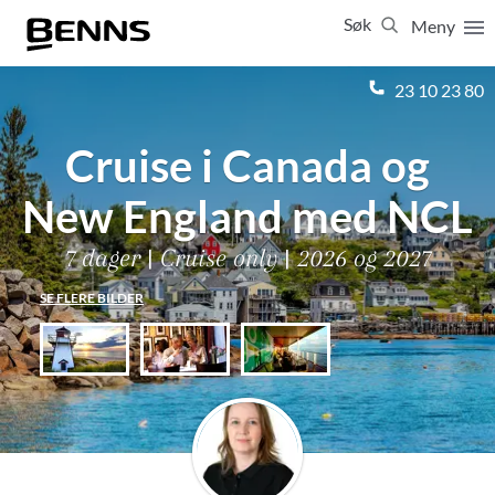
Søk
Meny
Lukk
23 10 23 80
Cruise i Canada og
Vis resultater for:
Alle
Feriereiser
New England med NCL
7 dager | Cruise only | 2026 og 2027
SE FLERE BILDER