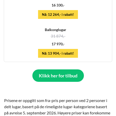
16 330,-
Nå: 12 264,- i rabatt!
Balkonglugar
31 874,-
17 970,-
Nå: 13 904,- i rabatt!
Klikk her for tilbud
Prisene er oppgitt som fra-pris per person ved 2 personer i
delt lugar, basert på de rimeligste lugar-kategoriene basert
på avreise 5. september 2026. Høyere priser kan forekomme