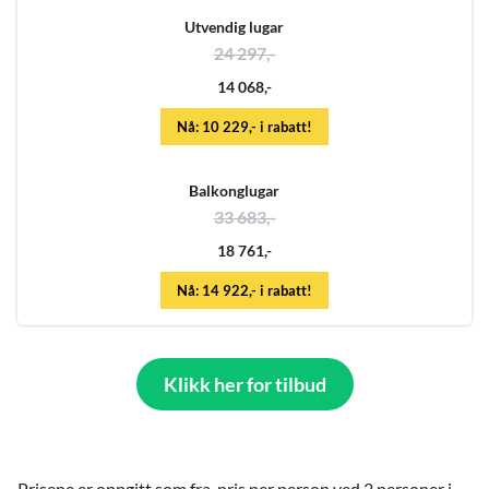
Utvendig lugar
24 297,-
14 068,-
Nå: 10 229,- i rabatt!
Balkonglugar
33 683,-
18 761,-
Nå: 14 922,- i rabatt!
Klikk her for tilbud
Prisene er oppgitt som fra-pris per person ved 2 personer i