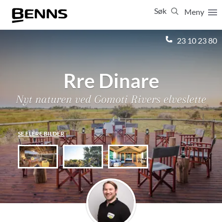
Søk
Meny
Lukk
23 10 23 80
Vis resultater for:
Alle
Feriereiser
Rre Dinare
Nyt naturen ved Gomoti Rivers elveslette
SE FLERE BILDER