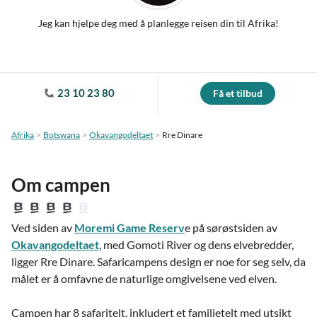
Jeg kan hjelpe deg med å planlegge reisen din til Afrika!
23 10 23 80
Få et tilbud
Afrika
Botswana
Okavangodeltaet
Rre Dinare
Om campen
Ved siden av
Moremi Game Reserv
e på sørøstsiden av
Okavangodeltaet
, med Gomoti River og dens elvebredder,
ligger Rre Dinare. Safaricampens design er noe for seg selv, da
målet er å omfavne de naturlige omgivelsene ved elven.
Campen har 8 safaritelt, inkludert et familietelt med utsikt