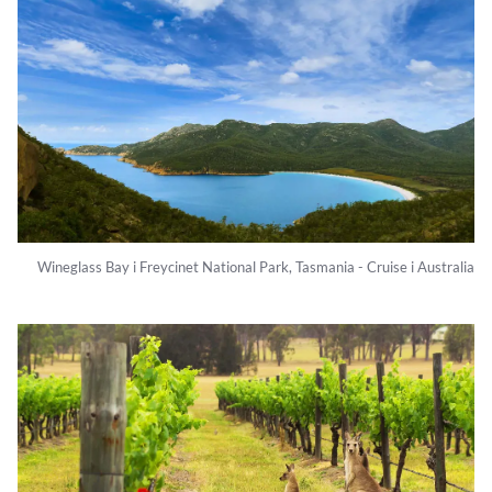
Wineglass Bay i Freycinet National Park, Tasmania - Cruise i Australia