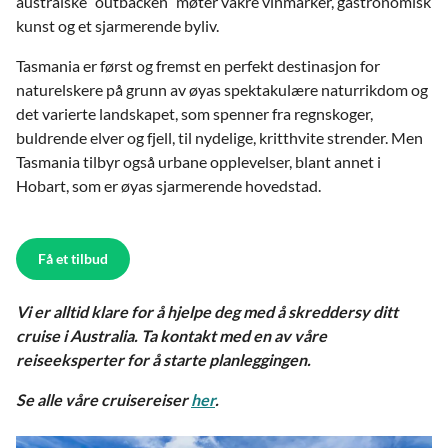
australske ”outbacken” møter vakre vinmarker, gastronomisk
kunst og et sjarmerende byliv.
Tasmania er først og fremst en perfekt destinasjon for
naturelskere på grunn av øyas spektakulære naturrikdom og
det varierte landskapet, som spenner fra regnskoger,
buldrende elver og fjell, til nydelige, kritthvite strender. Men
Tasmania tilbyr også urbane opplevelser, blant annet i
Hobart, som er øyas sjarmerende hovedstad.
Få et tilbud
Vi er alltid klare for å hjelpe deg med å skreddersy ditt
cruise i Australia. Ta kontakt med en av våre
reiseeksperter for å starte planleggingen.
Se alle våre cruisereiser
her
.