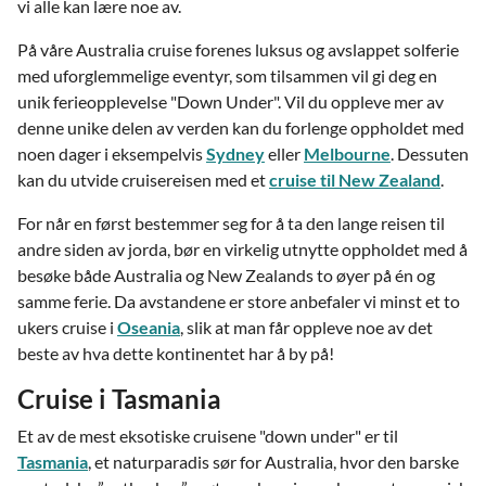
vi alle kan lære noe av.
På våre Australia cruise forenes luksus og avslappet solferie
med uforglemmelige eventyr, som tilsammen vil gi deg en
unik ferieopplevelse "Down Under".
Vil du oppleve mer av
denne unike delen av verden kan du forlenge oppholdet med
noen dager i eksempelvis
Sydney
eller
Melbourne
. Dessuten
kan du utvide cruisereisen med et
cruise til New Zealand
.
For når en først bestemmer seg for å ta den lange reisen til
andre siden av jorda, bør en virkelig utnytte oppholdet med å
besøke både Australia og New Zealands to øyer på én og
samme ferie. Da avstandene er store anbefaler vi minst et to
ukers cruise i
Oseania
, slik at man får oppleve noe av det
beste av hva dette kontinentet har å by på!
Cruise i Tasmania
Et av de mest eksotiske cruisene "down under" er til
Tasmania
, et naturparadis sør for Australia, hvor den barske