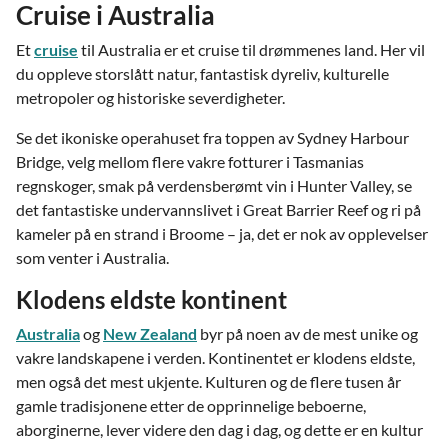
Cruise i Australia
Et
cruise
til Australia er et cruise til drømmenes land. Her vil
du oppleve storslått natur, fantastisk dyreliv, kulturelle
metropoler og historiske severdigheter.
Se det ikoniske operahuset fra toppen av Sydney Harbour
Bridge, velg mellom flere vakre fotturer i Tasmanias
regnskoger, smak på verdensberømt vin i Hunter Valley, se
det fantastiske undervannslivet i Great Barrier Reef og ri på
kameler på en strand i Broome – ja, det er nok av opplevelser
som venter i Australia.
Klodens eldste kontinent
Australia
og
New Zealand
byr på noen av de mest unike og
vakre landskapene i verden. Kontinentet er klodens eldste,
men også det mest ukjente. Kulturen og de flere tusen år
gamle tradisjonene etter de opprinnelige beboerne,
aborginerne, lever videre den dag i dag, og dette er en kultur