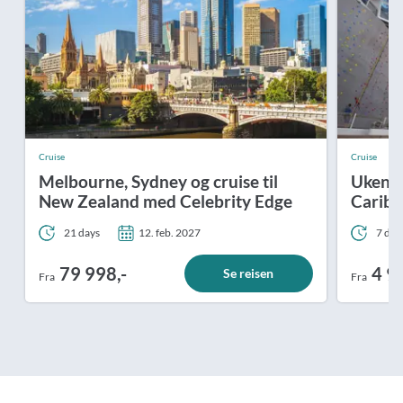
Cruise
Cruise
Melbourne, Sydney og cruise til
Ukens 
New Zealand med Celebrity Edge
Carib
21 days
12. feb. 2027
7 day
79 998,-
4 9
Se reisen
Fra
Fra