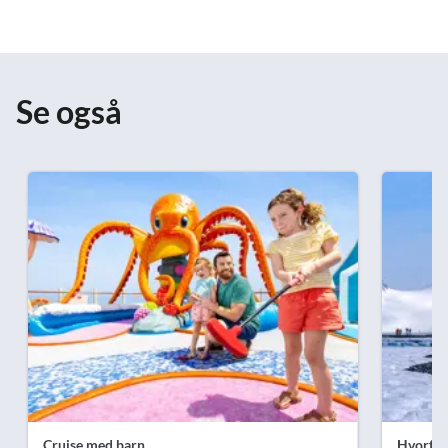
Se også
Cruise med barn
Hvorfor 